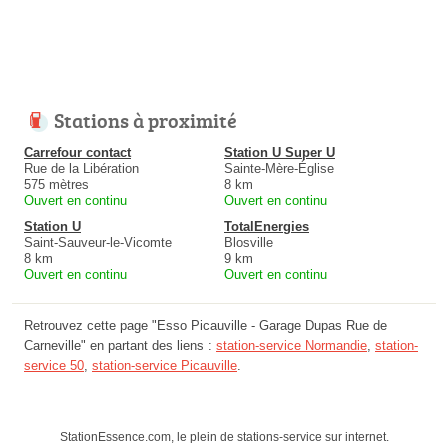
Stations à proximité
Carrefour contact
Station U Super U
Rue de la Libération
Sainte-Mère-Église
575 mètres
8 km
Ouvert en continu
Ouvert en continu
Station U
TotalEnergies
Saint-Sauveur-le-Vicomte
Blosville
8 km
9 km
Ouvert en continu
Ouvert en continu
Retrouvez cette page "Esso Picauville - Garage Dupas Rue de
Carneville" en partant des liens :
station-service Normandie
,
station-
service 50
,
station-service Picauville
.
StationEssence.com, le plein de stations-service sur internet.