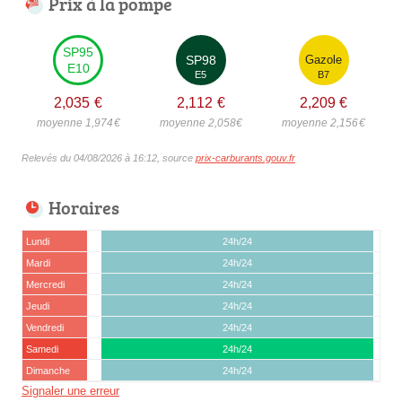
Prix à la pompe
SP95
SP98
Gazole
E10
E5
B7
2,035
€
2,112
€
2,209
€
moyenne 1,974
€
moyenne 2,058
€
moyenne 2,156
€
Relevés du 04/08/2026 à 16:12, source
prix-carburants.gouv.fr
Horaires
Lundi
24h/24
Mardi
24h/24
Mercredi
24h/24
Jeudi
24h/24
Vendredi
24h/24
Samedi
24h/24
Dimanche
24h/24
Signaler une erreur