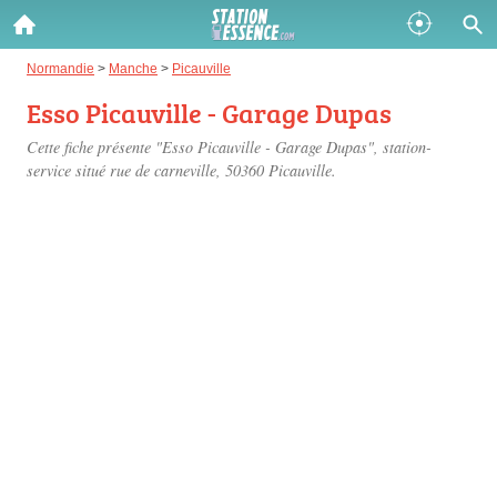
Gazole :
Normandie
>
Manche
>
Picauville
Esso Picauville - Garage Dupas
Disponible
Épuisé
Cette fiche présente "Esso Picauville - Garage Dupas", station-
SP 98 :
service situé
rue de carneville
, 50360 Picauville.
Disponible
Épuisé
SP 95 :
Disponible
Épuisé
Fermer