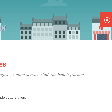
ole :
Disponible
Épuisé
8 :
Disponible
Épuisé
es
5 :
rgies", station-service situé
rue benoît frachon
,
Disponible
Épuisé
nde
cette station.
Fe