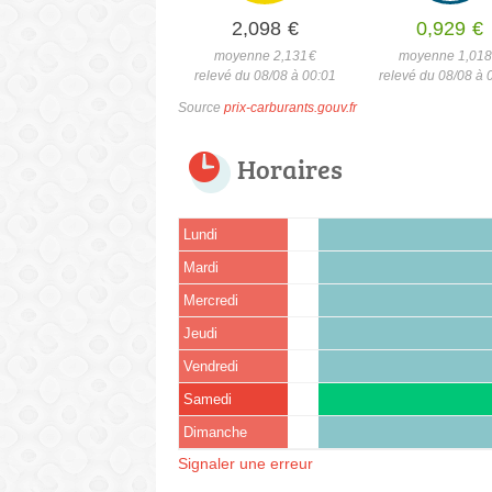
2,098
€
0,929
€
moyenne 2,131
€
moyenne 1,01
relevé du 08/08 à 00:01
relevé du 08/08 à 
Source
prix-carburants.gouv.fr
Horaires
Lundi
Mardi
Mercredi
Jeudi
Vendredi
Samedi
Dimanche
Signaler une erreur