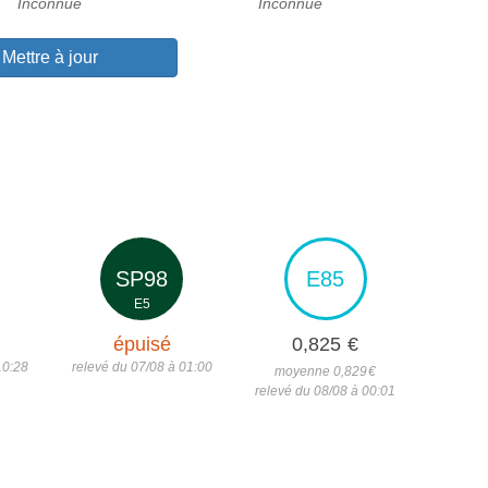
Inconnue
Inconnue
Mettre à jour
SP98
E85
E5
épuisé
0,825
€
10:28
relevé du 07/08 à 01:00
moyenne 0,829
€
relevé du 08/08 à 00:01