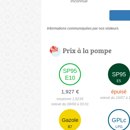
Inconnue
Informations communiquées par nos visiteurs.
Prix à la pompe
SP95
SP95
E10
E5
1,927
€
épuisé
relevé du 16/07 à 
moyenne 1,923
€
relevé du 08/08 à 00:01
GPLc
Gazole
B7
LPG