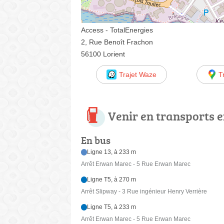
Access - TotalEnergies
2, Rue Benoît Frachon
56100 Lorient
Trajet Waze
T
Venir en transports
En bus
Ligne 13, à 233 m
Arrêt Erwan Marec - 5 Rue Erwan Marec
Ligne T5, à 270 m
Arrêt Slipway - 3 Rue ingénieur Henry Verrière
Ligne T5, à 233 m
Arrêt Erwan Marec - 5 Rue Erwan Marec