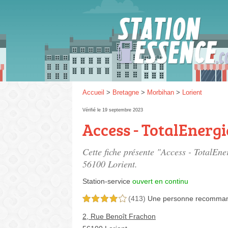
Gaz
SP 9
Accueil
>
Bretagne
>
Morbihan
>
Lorient
Vérifié le 19 septembre 2023
Access - TotalEnergi
SP 9
Cette fiche présente "Access - TotalEne
56100 Lorient.
Station-service
ouvert en continu
(413)
Une personne
recomma
4,0 étoiles sur 5
2, Rue Benoît Frachon