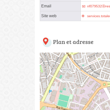
Email
nf079532ⓐresm
Site web
services.totale
Plan et adresse