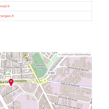
ail.fr
nergies.fr
© contributeurs OpenStreetMap