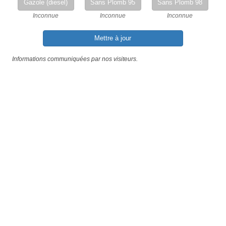
Gazole (diesel)
Sans Plomb 95
Sans Plomb 98
Inconnue
Inconnue
Inconnue
Mettre à jour
Informations communiquées par nos visiteurs.