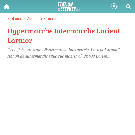
Gazole :
Bretagne
>
Morbihan
>
Lorient
Hypermarche Intermarche Lorient
Disponible
Épuisé
Larmor
SP 98 :
Cette fiche présente "Hypermarche Intermarche Lorient Larmor",
Disponible
Épuisé
station de supermarché situé
rue monistrol
, 56100 Lorient.
SP 95 :
Disponible
Épuisé
Fermer