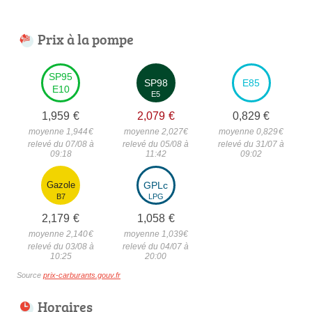
Prix à la pompe
SP95
SP98
E85
E10
E5
1,959
€
2,079
€
0,829
€
moyenne 1,944
€
moyenne 2,027
€
moyenne 0,829
€
relevé du 07/08 à
relevé du 05/08 à
relevé du 31/07 à
09:18
11:42
09:02
Gazole
GPLc
B7
LPG
2,179
€
1,058
€
moyenne 2,140
€
moyenne 1,039
€
relevé du 03/08 à
relevé du 04/07 à
10:25
20:00
Source
prix-carburants.gouv.fr
Horaires