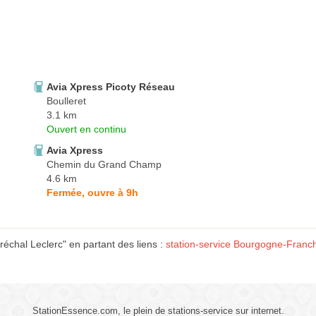
Avia Xpress Picoty Réseau
Boulleret
3.1 km
Ouvert en continu
Avia Xpress
Chemin du Grand Champ
4.6 km
Fermée, ouvre à 9h
chal Leclerc" en partant des liens :
station-service Bourgogne-Fran
StationEssence.com, le plein de stations-service sur internet.