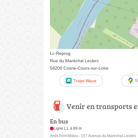
Lc-Reprog
Rue du Maréchal Leclerc
58200 Cosne-Cours-sur-Loire
Trajet Waze
T
Venir en transports
En bus
Ligne L1, à 89 m
Arrêt Pont Midou - 157 Avenue du Marechal Leclerc