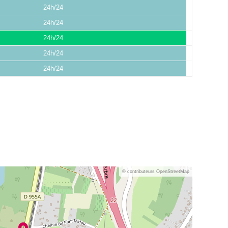
24h/24
24h/24
24h/24
24h/24
24h/24
© contributeurs OpenStreetMap