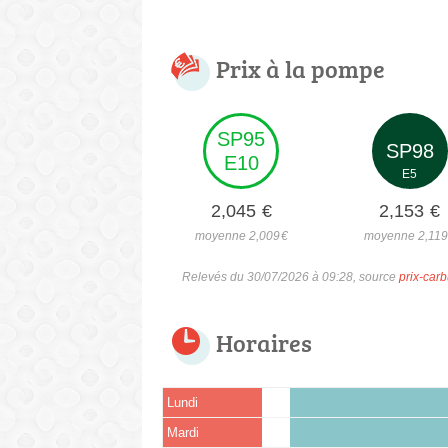
Prix à la pompe
SP95
SP98
E10
E5
2,045
€
2,153
€
moyenne 2,009
€
moyenne 2,119
Relevés du 30/07/2026 à 09:28, source
prix-carb
Horaires
Lundi
Mardi