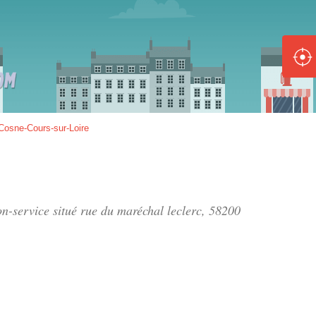
ole :
Disponible
Épuisé
8 :
Cosne-Cours-sur-Loire
Disponible
Épuisé
5 :
on-service situé
rue du maréchal leclerc
, 58200
Disponible
Épuisé
Fe