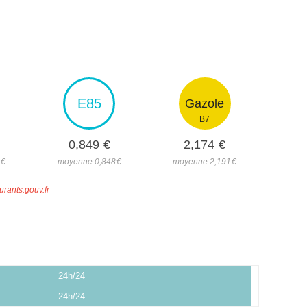
E85
Gazole
B7
0,849
€
2,174
€
€
moyenne 0,848
€
moyenne 2,191
€
urants.gouv.fr
24h/24
24h/24