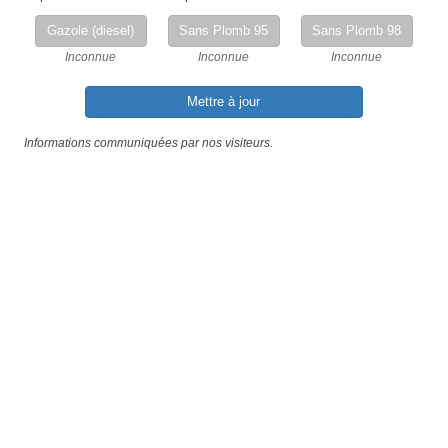
Gazole (diesel)
Sans Plomb 95
Sans Plomb 98
Inconnue
Inconnue
Inconnue
Mettre à jour
Informations communiquées par nos visiteurs.