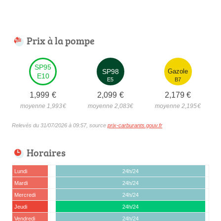
Prix à la pompe
SP95
SP98
Gazole
E10
E5
B7
1,999
€
2,099
€
2,179
€
moyenne 1,993
€
moyenne 2,083
€
moyenne 2,195
€
Relevés du 31/07/2026 à 09:57, source
prix-carburants.gouv.fr
Horaires
Lundi
24h/24
Mardi
24h/24
Mercredi
24h/24
Jeudi
24h/24
Vendredi
24h/24