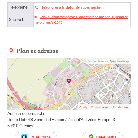
Téléphone
Téléphoner à la station de supermarché
www.auchan.fr/magasins/supermarche/auchan-supermarc
Site web
he-orchies/s-1343
Plan et adresse
© contributeurs OpenStreetMap
Corriger l’adresse ou la localisation
Auchan supermarché
Route Dpt 938 Zone de l'Europe / Zone d'Activites Europe, 3
59310 Orchies
Trajet Waze
Trajet Maps