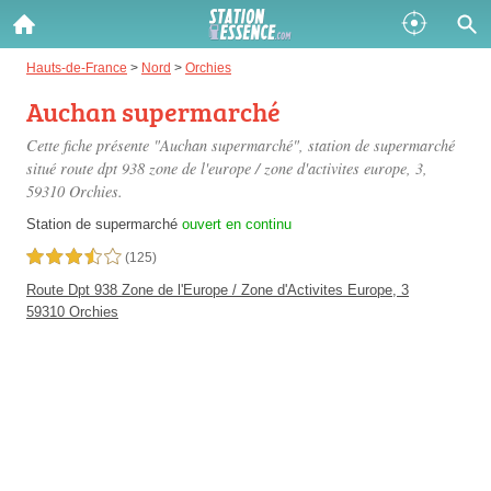
Gazole :
Hauts-de-France
>
Nord
>
Orchies
Auchan supermarché
Disponible
Épuisé
Cette fiche présente "Auchan supermarché", station de supermarché
SP 98 :
situé
route dpt 938 zone de l'europe / zone d'activites europe, 3
,
59310 Orchies.
Disponible
Épuisé
Station de supermarché
ouvert en continu
SP 95 :
3,5 étoiles sur 5
(125)
Disponible
Épuisé
Route Dpt 938 Zone de l'Europe / Zone d'Activites Europe, 3
59310 Orchies
Fermer