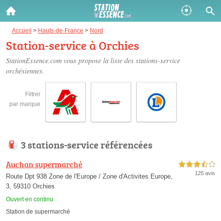
Gazole :
Accueil
>
Hauts-de-France
>
Nord
Station-service à Orchies
Disponible
Épuisé
StationEssence.com vous propose la liste des
stations-service
orchésiennes
.
SP 98 :
Disponible
Épuisé
Filtrer
par marque
SP 95 :
Disponible
Épuisé
3 stations-service référencées
Auchan supermarché
3,5 étoiles sur 5
125 avis
Route Dpt 938 Zone de l'Europe / Zone d'Activites Europe,
3, 59310 Orchies
Fermer
Ouvert en continu
Station de supermarché