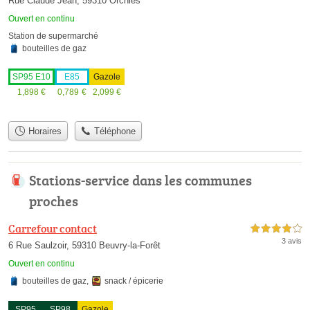
Rue Claude Jean, 59310 Orchies
Ouvert en continu
Station de supermarché
bouteilles de gaz
SP95 E10
E85
Gazole
1,898
€
0,789
€
2,099
€
Horaires
Téléphone
Stations-service dans les communes
proches
Carrefour contact
4,0 étoiles sur 5
3 avis
6 Rue Saulzoir, 59310 Beuvry-la-Forêt
Ouvert en continu
bouteilles de gaz
,
snack / épicerie
SP95
SP98
Gazole