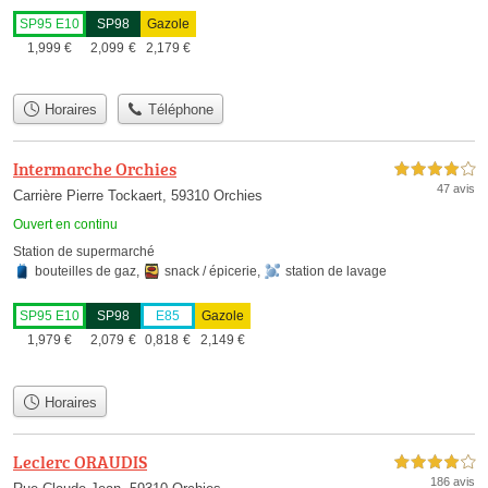
SP95 E10
SP98
Gazole
1,999
€
2,099
€
2,179
€
Horaires
Téléphone
Intermarche Orchies
4,0 étoiles sur 5
47 avis
Carrière Pierre Tockaert, 59310 Orchies
Ouvert en continu
Station de supermarché
bouteilles de gaz
,
snack / épicerie
,
station de lavage
SP95 E10
SP98
E85
Gazole
1,979
€
2,079
€
0,818
€
2,149
€
Horaires
Leclerc ORAUDIS
4,0 étoiles sur 5
186 avis