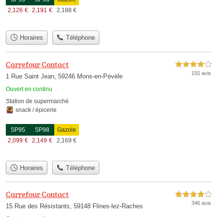
2,126
€
2,191
€
2,188
€
Horaires
Téléphone
Carrefour Contact
4,0 étoiles sur 5
155 avis
1 Rue Saint Jean, 59246 Mons-en-Pévèle
Ouvert en continu
Station de supermarché
snack / épicerie
SP95
SP98
Gazole
2,099
€
2,149
€
2,169
€
Horaires
Téléphone
Carrefour Contact
4,0 étoiles sur 5
346 avis
15 Rue des Résistants, 59148 Flines-lez-Raches