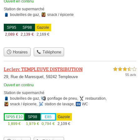
Ouvert en continu
Station de supermarché
bouteilles de gaz
,
snack / épicerie
SP95
SP98
Gazole
2,089
€
2,139
€
2,169
€
Horaires
Téléphone
Leclerc TEMPLEUVE DISTRIBUTION
3,5 étoiles sur 5
55 avis
29, Rue de Maresquel, 59242 Templeuve
Ouvert en continu
Station de supermarché
bouteilles de gaz
,
gonflage de pneu
,
restauration
,
snack / épicerie
,
station de lavage
,
WC
SP95 E10
SP98
E85
Gazole
1,899
€
1,979
€
0,794
€
2,109
€