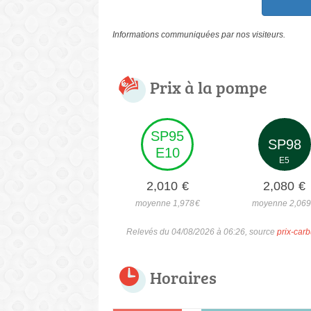
Informations communiquées par nos visiteurs.
Prix à la pompe
SP95
SP98
E10
E5
2,010
€
2,080
€
moyenne 1,978
€
moyenne 2,06
Relevés du 04/08/2026 à 06:26, source
prix-carb
Horaires