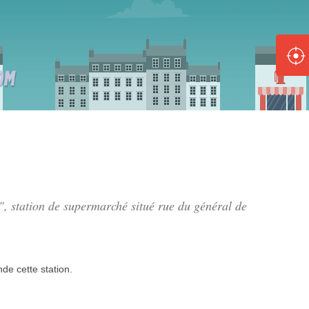
ole :
Disponible
Épuisé
8 :
Disponible
Épuisé
5 :
t", station de supermarché situé
rue du général de
Disponible
Épuisé
nde
cette station.
Fe