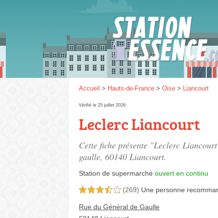
Gaz
SP 9
Accueil
>
Hauts-de-France
>
Oise
>
Liancourt
Vérifié le 25 juillet 2026
Leclerc Liancourt
SP 9
Cette fiche présente "Leclerc Liancour
gaulle
, 60140 Liancourt.
Station de supermarché
ouvert en continu
(269)
Une personne
recomma
3,5 étoiles sur 5
Rue du Général de Gaulle