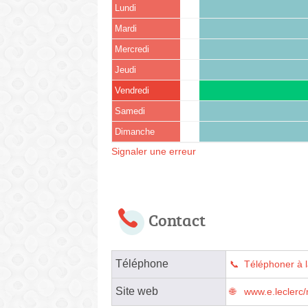
Lundi
Mardi
Mercredi
Jeudi
Vendredi
Samedi
Dimanche
Signaler une erreur
Contact
Téléphone
Téléphoner à 
Site web
www.e.leclerc/