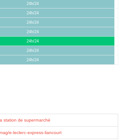
24h/24
24h/24
24h/24
24h/24
24h/24
24h/24
24h/24
la station de supermarché
mag/e-leclerc-express-liancourt