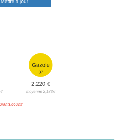
Mettre à jour
Gazole
B7
2,220
€
9
€
moyenne 2,183
€
urants.gouv.fr