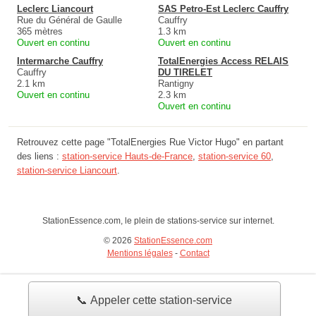
Leclerc Liancourt
SAS Petro-Est Leclerc Cauffry
Rue du Général de Gaulle
Cauffry
365 mètres
1.3 km
Ouvert en continu
Ouvert en continu
Intermarche Cauffry
TotalEnergies Access RELAIS
Cauffry
DU TIRELET
2.1 km
Rantigny
Ouvert en continu
2.3 km
Ouvert en continu
Retrouvez cette page "TotalEnergies Rue Victor Hugo" en partant
des liens :
station-service Hauts-de-France
,
station-service 60
,
station-service Liancourt
.
StationEssence.com, le plein de stations-service sur internet.
© 2026
StationEssence.com
Mentions légales
-
Contact
📞 Appeler cette station-service