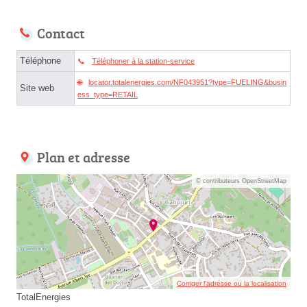
Contact
Téléphone
Téléphoner à la station-service
locator.totalenergies.com/NF043951?type=FUELING&busin
Site web
ess_type=RETAIL
Plan et adresse
© contributeurs OpenStreetMap
Corriger l’adresse ou la localisation
TotalEnergies