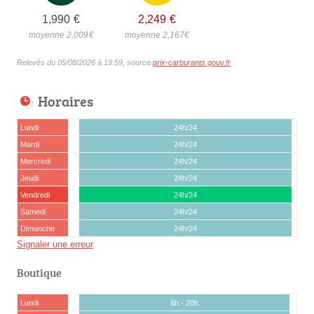
1,990
€
2,249
€
moyenne 2,009
€
moyenne 2,167
€
Relevés du 05/08/2026 à 19:59, source
prix-carburants.gouv.fr
Horaires
Lundi
24h/24
Mardi
24h/24
Mercredi
24h/24
Jeudi
24h/24
Vendredi
24h/24
Samedi
24h/24
Dimanche
24h/24
Signaler une erreur
Boutique
Lundi
6h - 20h