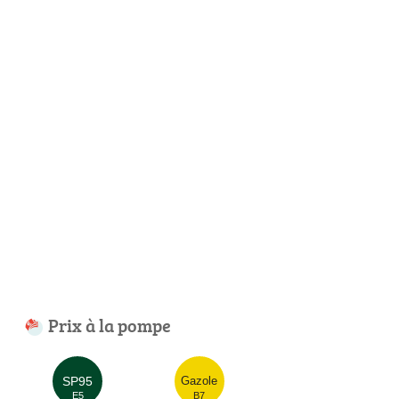
Prix à la pompe
SP95
Gazole
E5
B7