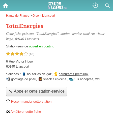
Gazole :
Hauts-de-France
>
Oise
>
Liancourt
TotalEnergies
Disponible
Épuisé
Cette fiche présente "TotalEnergies", station-service situé
rue victor
SP 98 :
hugo
, 60140 Liancourt.
Disponible
Épuisé
Station-service
ouvert en continu
4,0 étoiles sur 5
(48)
SP 95 :
6 Rue Victor Hugo
Disponible
Épuisé
60140 Liancourt
Services :
bouteilles de gaz
,
carburants premium
,
gonflage de pneu
,
snack / épicerie
,
CB acceptée
,
wifi
📞 Appeler cette station-service
Fermer
Recommander cette station
Améliorer cette fiche