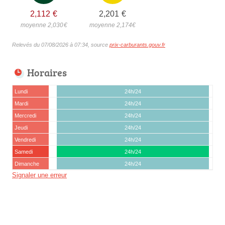
2,112
€
2,201
€
moyenne 2,030
€
moyenne 2,174
€
Relevés du 07/08/2026 à 07:34, source
prix-carburants.gouv.fr
Horaires
Lundi
24h/24
Mardi
24h/24
Mercredi
24h/24
Jeudi
24h/24
Vendredi
24h/24
Samedi
24h/24
Dimanche
24h/24
Signaler une erreur