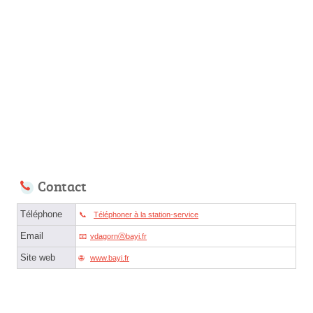
Contact
Téléphone
Téléphoner à la station-service
Email
vdagornⓐbayi.fr
Site web
www.bayi.fr