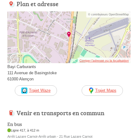
Plan et adresse
© contributeurs OpenStreetMap
Corriger l’adresse ou la localisation
Bayi Carburants
111 Avenue de Basingstoke
61000 Alençon
Trajet Waze
Trajet Maps
Venir en transports en commun
En bus
Ligne 417, à 412 m
Arrêt Lazare Carnot-Arrêt urbain - 21 Rue Lazare Carnot