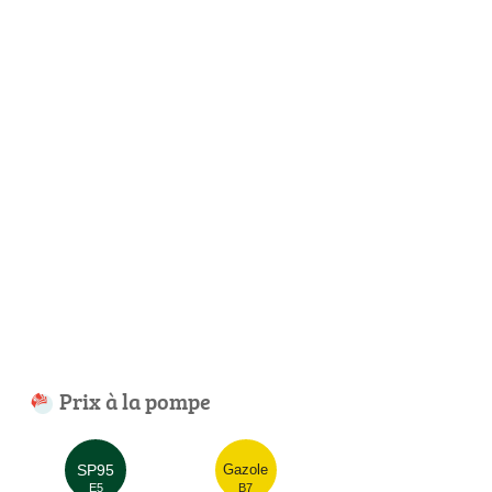
Prix à la pompe
SP95
Gazole
E5
B7