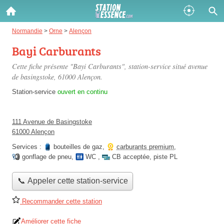
Gazole :
Normandie
>
Orne
>
Alençon
Bayi Carburants
Disponible
Épuisé
Cette fiche présente "Bayi Carburants", station-service situé
avenue
SP 98 :
de basingstoke
, 61000 Alençon.
Disponible
Épuisé
Station-service
ouvert en continu
SP 95 :
111 Avenue de Basingstoke
Disponible
Épuisé
61000 Alençon
Services :
bouteilles de gaz
,
carburants premium
,
gonflage de pneu
,
WC
,
CB acceptée
,
piste PL
📞 Appeler cette station-service
Fermer
Recommander cette station
Améliorer cette fiche