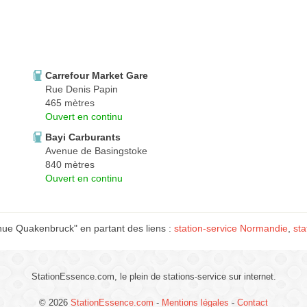
Carrefour Market Gare
Rue Denis Papin
465 mètres
Ouvert en continu
Bayi Carburants
Avenue de Basingstoke
840 mètres
Ouvert en continu
nue Quakenbruck" en partant des liens :
station-service Normandie
,
sta
StationEssence.com, le plein de stations-service sur internet.
© 2026
StationEssence.com
-
Mentions légales
-
Contact