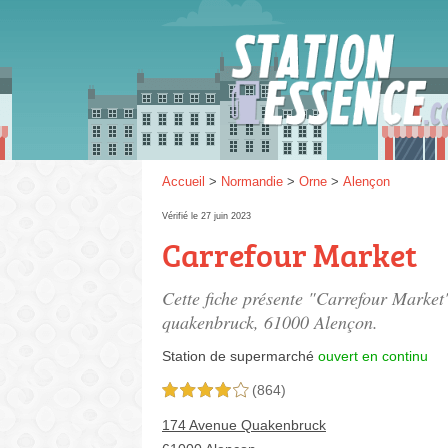
Gaz
SP 9
Accueil
>
Normandie
>
Orne
>
Alençon
Vérifié le 27 juin 2023
Carrefour Market
SP 9
Cette fiche présente "Carrefour Market
quakenbruck
, 61000 Alençon.
Station de supermarché
ouvert en continu
(864)
4,0 étoiles sur 5
174 Avenue Quakenbruck