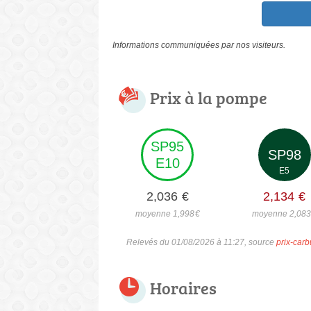
Informations communiquées par nos visiteurs.
Prix à la pompe
SP95
SP98
E10
E5
2,036
€
2,134
€
moyenne 1,998
€
moyenne 2,08
Relevés du 01/08/2026 à 11:27, source
prix-carb
Horaires