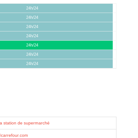
24h/24
24h/24
24h/24
24h/24
24h/24
24h/24
24h/24
la station de supermarché
carrefour.com