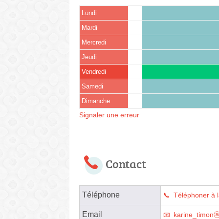
Lundi
Mardi
Mercredi
Jeudi
Vendredi
Samedi
Dimanche
Signaler une erreur
Contact
Téléphone
Téléphoner à 
Email
karine_timonⓐ