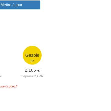
Mettre à jour
Gazole
B7
2,185
€
3
€
moyenne 2,199
€
urants.gouv.fr