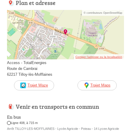
Plan et adresse
© contributeurs OpenStreetMap
Corriger l’adresse ou la localisation
Access - TotalEnergies
Route de Cambrai
62217 Tilloy-lès-Mofflaines
Trajet Waze
Trajet Maps
Venir en transports en commun
En bus
Ligne 408, à 715 m
Arrêt TILLOY-LES-MOFFLAINES - Lycée Agricole - Poteau - 14 Lycee Agricole