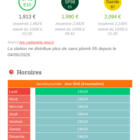
SP98
Gazole
E10
E5
B7
1,913
€
1,990
€
2,094
€
moyenne 1,962
€
moyenne 2,042
€
moyenne 2,148
€
relevé du 10/08 à
relevé du 10/08 à
relevé du 10/08 à
01:00
08:42
01:00
Source
prix-carburants.gouv.fr
La station ne distribue plus de sans plomb 95 depuis le
04/06/2026.
Horaires
Samedi prochain :
Jour férié (Assomption)
Lundi
24h/24
Mardi
24h/24
Mercredi
24h/24
Jeudi
24h/24
Vendredi
24h/24
Samedi
24h/24
Dimanche
24h/24