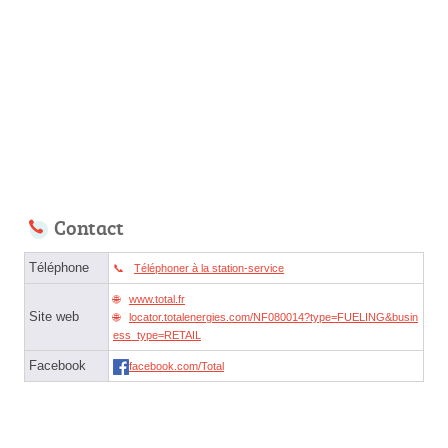
Contact
Téléphone
Téléphoner à la station-service
www.total.fr
Site web
locator.totalenergies.com/NF080014?type=FUELING&busin
ess_type=RETAIL
Facebook
facebook.com/Total