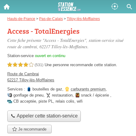
Gazole :
Hauts-de-France
>
Pas-de-Calais
>
Tilloy-lès-Mofflaines
Access - TotalEnergies
Disponible
Épuisé
Cette fiche présente "Access - TotalEnergies", station-service situé
SP 98 :
route de cambrai
, 62217 Tilloy-lès-Mofflaines.
Disponible
Épuisé
Station-service
ouvert en continu
Une personne
recommande
cette station.
4,0 étoiles sur 5
(531)
SP 95 :
Route de Cambrai
Disponible
Épuisé
62217 Tilloy-lès-Mofflaines
Services :
bouteilles de gaz
,
carburants premium
,
gonflage de pneu
,
restauration
,
snack / épicerie
,
CB acceptée
,
piste PL
,
relais colis
,
wifi
📞 Appeler cette station-service
Fermer
Je recommande