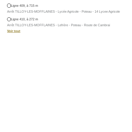
Ligne 409, à 715 m
Arrêt TILLOY-LES-MOFFLAINES - Lycée Agricole - Poteau - 14 Lycee Agricole
Ligne 410, à 272 m
Arrêt TILLOY-LES-MOFFLAINES - Lefrère - Poteau - Route de Cambrai
Voir tout