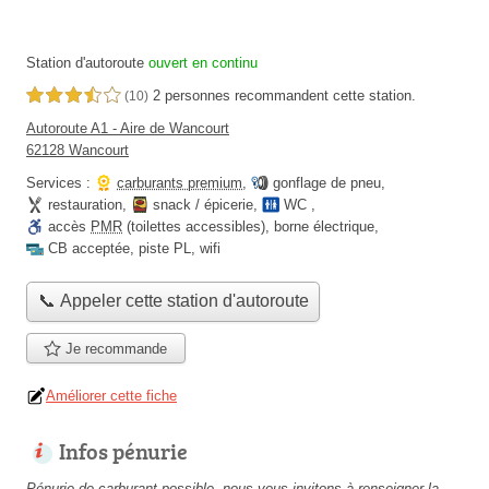
Station d'autoroute
ouvert en continu
2 personnes
recommandent
cette station.
3,5 étoiles sur 5
(10)
Autoroute A1 - Aire de Wancourt
62128 Wancourt
Services :
carburants premium
,
gonflage de pneu
,
restauration
,
snack / épicerie
,
WC
,
accès
PMR
(toilettes accessibles)
,
borne électrique
,
CB acceptée
,
piste PL
,
wifi
📞 Appeler cette station d'autoroute
Je recommande
Améliorer cette fiche
Infos pénurie
Pénurie de carburant possible, nous vous invitons à renseigner la