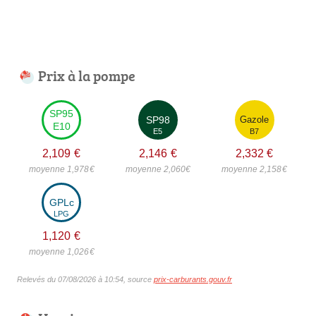
Prix à la pompe
SP95
SP98
Gazole
E10
E5
B7
2,109
€
2,146
€
2,332
€
moyenne 1,978
€
moyenne 2,060
€
moyenne 2,158
€
GPLc
LPG
1,120
€
moyenne 1,026
€
Relevés du 07/08/2026 à 10:54, source
prix-carburants.gouv.fr