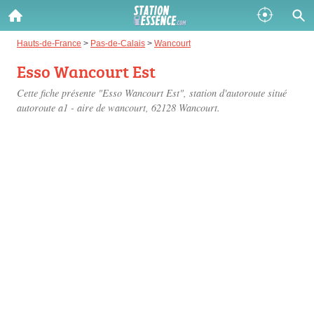
Gazole :
Hauts-de-France
>
Pas-de-Calais
>
Wancourt
Esso Wancourt Est
Disponible
Épuisé
Cette fiche présente "Esso Wancourt Est", station d'autoroute situé
SP 98 :
autoroute a1 - aire de wancourt
, 62128 Wancourt.
Disponible
Épuisé
SP 95 :
Disponible
Épuisé
Fermer