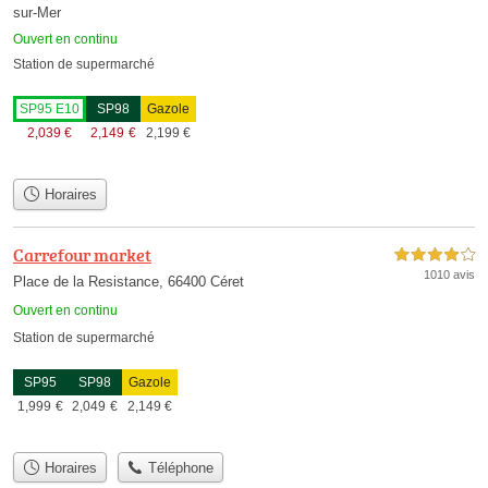
sur-Mer
Ouvert en continu
Station de supermarché
SP95 E10
SP98
Gazole
2,039
€
2,149
€
2,199
€
Horaires
Carrefour market
4,0 étoiles sur 5
1010 avis
Place de la Resistance, 66400 Céret
Ouvert en continu
Station de supermarché
SP95
SP98
Gazole
1,999
€
2,049
€
2,149
€
Horaires
Téléphone