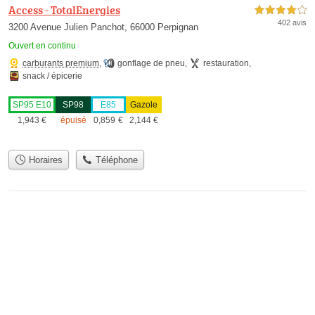
Access - TotalEnergies
4,0 étoiles sur 5
402 avis
3200 Avenue Julien Panchot, 66000 Perpignan
Ouvert en continu
carburants premium
,
gonflage de pneu
,
restauration
,
snack / épicerie
SP95 E10
SP98
E85
Gazole
1,943
€
épuisé
0,859
€
2,144
€
Horaires
Téléphone