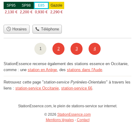
SP95
SP98
E85
Gazole
2,130
€
2,200
€
0,930
€
2,290
€
Horaires
Téléphone
1
2
3
4
StationEssence recense également des stations essence en Occitanie,
comme : une
station en Ariège
, des
stations dans l'Aude
.
Retrouvez cette page "
station-service Pyrénées-Orientales
" à travers les
liens :
station-service Occitanie
,
station-service 66
.
StationEssence.com, le plein de stations-service sur internet.
© 2026
StationEssence.com
Mentions légales
-
Contact