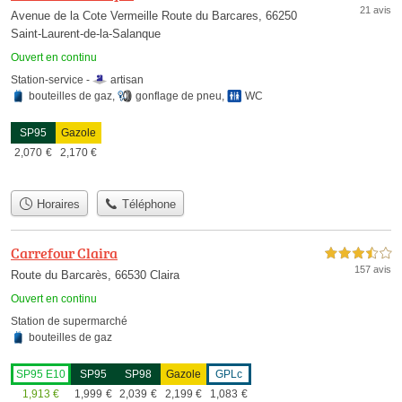
21 avis
Avenue de la Cote Vermeille Route du Barcares, 66250
Saint-Laurent-de-la-Salanque
Ouvert en continu
Station-service -
artisan
bouteilles de gaz
,
gonflage de pneu
,
WC
SP95
Gazole
2,070
€
2,170
€
Horaires
Téléphone
Carrefour Claira
3,5 étoiles sur 5
157 avis
Route du Barcarès, 66530 Claira
Ouvert en continu
Station de supermarché
bouteilles de gaz
SP95 E10
SP95
SP98
Gazole
GPLc
1,913
€
1,999
€
2,039
€
2,199
€
1,083
€