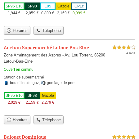
SP95 E10
SP98
E85
Gazole
GPLc
1,944
€
2,059
€
0,809
€
2,169
€
0,999
€
Horaires
Téléphone
Auchan Supermarché Latour-Bas-Elne
4,0 étoiles sur 5
4 avis
Zone Aménagement des Aspres - Av. Lou Torrent, 66200
Latour-Bas-Elne
Ouvert en continu
Station de supermarché
bouteilles de gaz
,
gonflage de pneu
SP95 E10
SP98
Gazole
2,029
€
2,159
€
2,279
€
Horaires
Téléphone
Balouet Dominique
5,0 étoiles sur 5