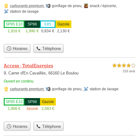
carburants premium
,
gonflage de pneu
,
snack / épicerie
,
station de lavage
SP95 E10
SP98
E85
Gazole
1,916
€
1,990
€
0,834
€
2,130
€
Horaires
Téléphone
Access - TotalEnergies
4,0 étoiles sur 5
316 avis
9, Carrer d'En Cavaillès, 66160 Le Boulou
Ouvert en continu
carburants premium
,
gonflage de pneu
,
station de lavage
SP95 E10
SP98
Gazole
1,906
€
épuisé
2,083
€
Horaires
Téléphone