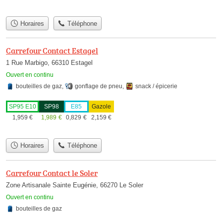
Horaires
Téléphone
Carrefour Contact Estagel
1 Rue Marbigo, 66310 Estagel
Ouvert en continu
bouteilles de gaz
,
gonflage de pneu
,
snack / épicerie
SP95 E10
SP98
E85
Gazole
1,959
€
1,989
€
0,829
€
2,159
€
Horaires
Téléphone
Carrefour Contact le Soler
Zone Artisanale Sainte Eugénie, 66270 Le Soler
Ouvert en continu
bouteilles de gaz