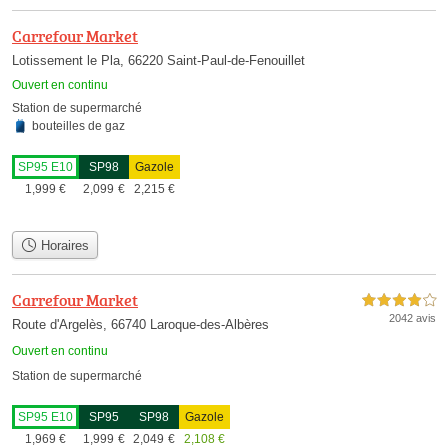
Carrefour Market
Lotissement le Pla, 66220 Saint-Paul-de-Fenouillet
Ouvert en continu
Station de supermarché
bouteilles de gaz
SP95 E10
SP98
Gazole
1,999
€
2,099
€
2,215
€
Horaires
Carrefour Market
4,0 étoiles sur 5
2042 avis
Route d'Argelès, 66740 Laroque-des-Albères
Ouvert en continu
Station de supermarché
SP95 E10
SP95
SP98
Gazole
1,969
€
1,999
€
2,049
€
2,108
€