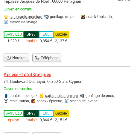
Impasse Jacques de Noell, 66000 Perpignan
Ouvert en continu
carburants premium
,
gonflage de pneu
,
snack / épicerie
,
station de lavage
SP95 E10
SP98
E85
Gazole
1,929
€
épuisé
0,854
€
2,137
€
Horaires
Téléphone
Access - TotalEnergies
74. Boulevard Desnoyer, 66750 Saint-Cyprien
Ouvert en continu
bouteilles de gaz
,
carburants premium
,
gonflage de pneu
,
restauration
,
snack / épicerie
,
station de lavage
SP95 E10
SP98
E85
Gazole
épuisé
épuisé
0,844
€
2,151
€