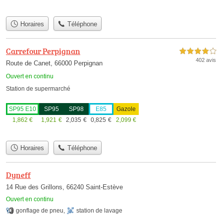
Horaires
Téléphone
Carrefour Perpignan
4,0 étoiles sur 5
402 avis
Route de Canet, 66000 Perpignan
Ouvert en continu
Station de supermarché
SP95 E10
SP95
SP98
E85
Gazole
1,862
€
1,921
€
2,035
€
0,825
€
2,099
€
Horaires
Téléphone
Dyneff
14 Rue des Grillons, 66240 Saint-Estève
Ouvert en continu
gonflage de pneu
,
station de lavage