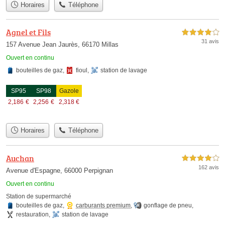
Horaires
Téléphone
Agnel et Fils
4,0 étoiles sur 5
31 avis
157 Avenue Jean Jaurès, 66170 Millas
Ouvert en continu
bouteilles de gaz
,
fioul
,
station de lavage
SP95
SP98
Gazole
2,186
€
2,256
€
2,318
€
Horaires
Téléphone
Auchan
4,0 étoiles sur 5
162 avis
Avenue d'Espagne, 66000 Perpignan
Ouvert en continu
Station de supermarché
bouteilles de gaz
,
carburants premium
,
gonflage de pneu
,
restauration
,
station de lavage