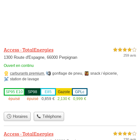
Access - TotalEnergies
4,0 étoiles sur 5
259 avis
1300 Route d'Espagne, 66000 Perpignan
Ouvert en continu
carburants premium
,
gonflage de pneu
,
snack / épicerie
,
station de lavage
SP95 E10
SP98
E85
Gazole
GPLc
épuisé
épuisé
0,859
€
2,130
€
0,999
€
Horaires
Téléphone
Access - TotalEnergies
4,0 étoiles sur 5
230 avis