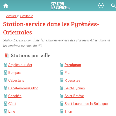
Gazole :
Accueil
>
Occitanie
Station-service dans les Pyrénées-
Disponible
Épuisé
Orientales
SP 98 :
StationEssence.com liste les
stations-service des Pyrénées-Orientales
et
les stations essence du 66.
Disponible
Épuisé
Stations par ville
SP 95 :
Argelès-sur-Mer
Perpignan
Disponible
Épuisé
Bompas
Pia
Cabestany
Rivesaltes
Canet-en-Roussillon
Saint-Cyprien
Canohès
Saint-Estève
Fermer
Céret
Saint-Laurent-de-la-Salanque
Elne
Thuir