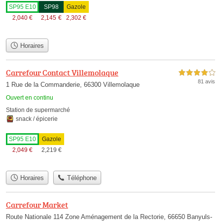
SP95 E10
SP98
Gazole
2,040
€
2,145
€
2,302
€
Horaires
Carrefour Contact Villemolaque
4,0 étoiles sur 5
81 avis
1 Rue de la Commanderie, 66300 Villemolaque
Ouvert en continu
Station de supermarché
snack / épicerie
SP95 E10
Gazole
2,049
€
2,219
€
Horaires
Téléphone
Carrefour Market
Route Nationale 114 Zone Aménagement de la Rectorie, 66650 Banyuls-