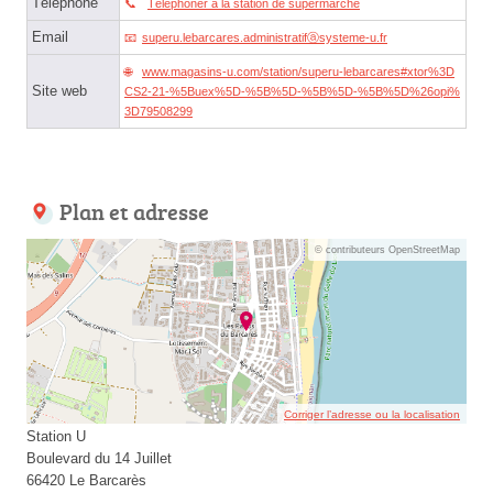
Téléphone
Téléphoner à la station de supermarché
Email
superu.lebarcares.administratifⓐsysteme-u.fr
www.magasins-u.com/station/superu-lebarcares#xtor%3D
Site web
CS2-21-%5Buex%5D-%5B%5D-%5B%5D-%5B%5D%26opi%
3D79508299
Plan et adresse
© contributeurs OpenStreetMap
Corriger l’adresse ou la localisation
Station U
Boulevard du 14 Juillet
66420 Le Barcarès