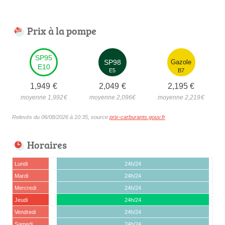
Prix à la pompe
SP95
SP98
Gazole
E10
E5
B7
1,949
€
2,049
€
2,195
€
moyenne 1,992
€
moyenne 2,096
€
moyenne 2,219
€
Relevés du 06/08/2026 à 10:35, source
prix-carburants.gouv.fr
Horaires
Lundi
24h/24
Mardi
24h/24
Mercredi
24h/24
Jeudi
24h/24
Vendredi
24h/24
Samedi
24h/24