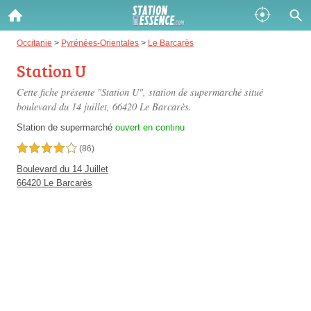
Gazole :
Occitanie
>
Pyrénées-Orientales
>
Le Barcarès
Station U
Disponible
Épuisé
Cette fiche présente "Station U", station de supermarché situé
SP 98 :
boulevard du 14 juillet
, 66420 Le Barcarès.
Disponible
Épuisé
Station de supermarché
ouvert en continu
4,0 étoiles sur 5
(86)
SP 95 :
Boulevard du 14 Juillet
Disponible
Épuisé
66420 Le Barcarès
Fermer