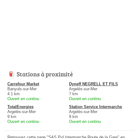
Stations à proximité
Carrefour Market
Dyneff NEGRELL ET FILS
Banyuls-sur-Mer
Argelès-sur-Mer
4.1 km
7 km
Ouvert en continu
Ouvert en continu
TotalEnergies
Station Service Intermarche
Argelès-sur-Mer
Argelès-sur-Mer
9 km
9 km
Ouvert en continu
Ouvert en continu
Retrouvez cette page "SAS Pvl Intermarche Route de la Gare" en