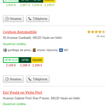
1,910
€
1,967
€
2,016
€
2,109
€
Horaires
Téléphone
Ceyhan Automobile
4,5 étoiles sur 5
55 avis
55 Avenue Garibaldi, 69120 Vaulx-en-Velin
Ouvert en continu
gonflage de pneu
,
snack / épicerie
,
WC
SP95 E10
SP98
Gazole
2,169
€
2,288
€
2,288
€
Horaires
Téléphone
Eni Vaulx en Velin Peri
Avenue Gabriel Peri/ Rue P.teste, 69120 Vaulx-en-Velin
Ouvert en continu