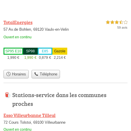
TotalEnergies
3,5 étoiles sur 5
59 avis
57 Av.de Bohlen, 69120 Vaulx-en-Velin
Ouvert en continu
SP95 E10
SP98
E85
Gazole
1,990
€
1,990
€
0,879
€
2,214
€
Horaires
Téléphone
Stations-service dans les communes
proches
Esso Villeurbanne Tilleul
72 Cours Tolstoi, 69100 Villeurbanne
Ouvert en continu