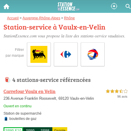
Gazole :
Accueil
>
Auvergne-Rhône-Alpes
>
Rhône
Station-service à Vaulx-en-Velin
Disponible
Épuisé
StationEssence.com vous propose la liste des
stations-service vaudaises
.
SP 98 :
Filtrer
Disponible
Épuisé
par marque
SP 95 :
Disponible
Épuisé
4 stations-service référencées
Carrefour Vaulx en Velin
3,5 étoiles sur 5
96 avis
236 Avenue Franklin Roosevelt, 69120 Vaulx-en-Velin
Ouvert en continu
Station de supermarché
Fermer
bouteilles de gaz
SP95 E10
SP95
SP98
Gazole