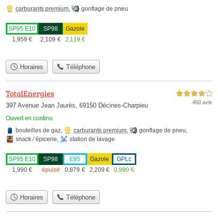
carburants premium
,
gonflage de pneu
SP95 E10
SP98
Gazole
1,959
€
2,109
€
2,119
€
Horaires
Téléphone
TotalEnergies
4,0 étoiles sur 5
460 avis
397 Avenue Jean Jaurès, 69150 Décines-Charpieu
Ouvert en continu
bouteilles de gaz
,
carburants premium
,
gonflage de pneu
,
snack / épicerie
,
station de lavage
SP95 E10
SP98
E85
Gazole
GPLc
1,990
€
épuisé
0,879
€
2,209
€
0,990
€
Horaires
Téléphone