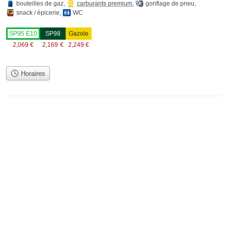
bouteilles de gaz
,
carburants premium
,
gonflage de pneu
,
snack / épicerie
,
WC
SP95 E10
SP98
Gazole
2,069
€
2,169
€
2,249
€
Horaires