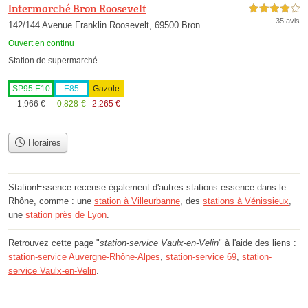
Intermarché Bron Roosevelt
4,0 étoiles sur 5
35 avis
142/144 Avenue Franklin Roosevelt, 69500 Bron
Ouvert en continu
Station de supermarché
SP95 E10
E85
Gazole
1,966
€
0,828
€
2,265
€
Horaires
StationEssence recense également d'autres stations essence dans le
Rhône, comme : une
station à Villeurbanne
, des
stations à Vénissieux
,
une
station près de Lyon
.
Retrouvez cette page "
station-service Vaulx-en-Velin
" à l'aide des liens :
station-service Auvergne-Rhône-Alpes
,
station-service 69
,
station-
service Vaulx-en-Velin
.