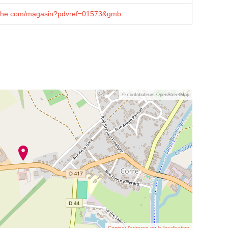
che.com/magasin?pdvref=01573&gmb
© contributeurs OpenStreetMap
Corriger l’adresse ou la localisation