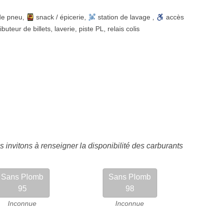
de pneu
,
snack / épicerie
,
station de lavage
,
accès
ributeur de billets
,
laverie
,
piste PL
,
relais colis
 invitons à renseigner la disponibilité des carburants
Sans Plomb
Sans Plomb
95
98
Inconnue
Inconnue