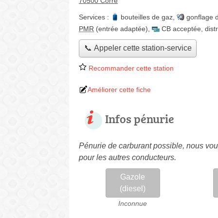
70500 Corre
Services :
bouteilles de gaz
,
gonflage 
PMR
(entrée adaptée)
,
CB acceptée
,
dist
📞 Appeler cette station-service
Recommander cette station
Améliorer cette fiche
Infos pénurie
Pénurie de carburant possible, nous vous
pour les autres conducteurs.
Gazole
(diesel)
Inconnue