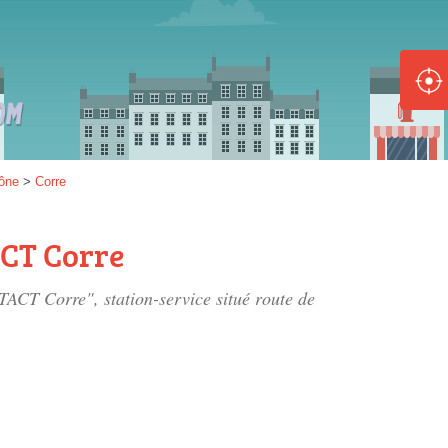
ole :
Disponible
Épuisé
8 :
ône
>
Corre
Disponible
Épuisé
CT Corre
5 :
TACT Corre", station-service situé
route de
Disponible
Épuisé
Fe