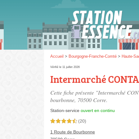
Gaz
SP 9
Accueil
>
Bourgogne-Franche-Comté
>
Haute-Sa
Vérifié le 11 juillet 2026
Intermarché CONTA
SP 9
Cette fiche présente "Intermarché CON
bourbonne
, 70500 Corre.
Station-service
ouvert en continu
(20)
4,5 étoiles sur 5
1 Route de Bourbonne