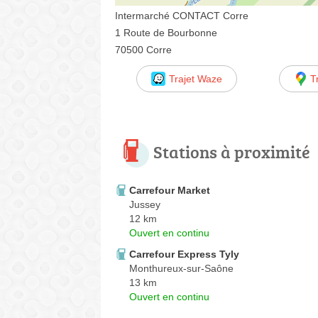
Intermarché CONTACT Corre
1 Route de Bourbonne
70500 Corre
Trajet Waze
T
Stations à proximité
Carrefour Market
Jussey
12 km
Ouvert en continu
Carrefour Express Tyly
Monthureux-sur-Saône
13 km
Ouvert en continu