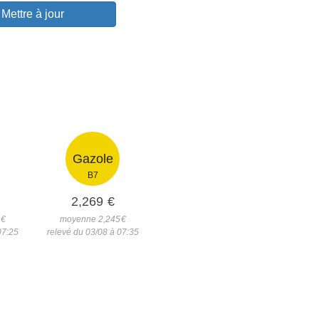
Mettre à jour
Gazole
B7
2,269
€
€
moyenne 2,245
€
07:25
relevé du 03/08 à 07:35