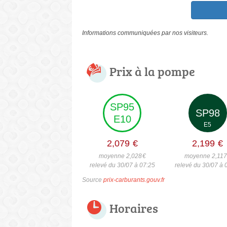
Informations communiquées par nos visiteurs.
Prix à la pompe
SP95
SP98
E10
E5
2,079
€
2,199
€
moyenne 2,028
€
moyenne 2,117
relevé du 30/07 à 07:25
relevé du 30/07 à 
Source
prix-carburants.gouv.fr
Horaires