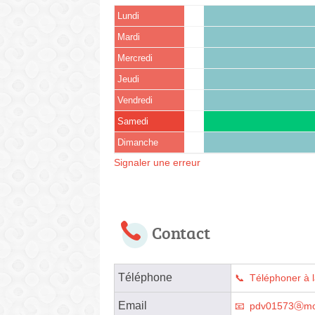
Lundi
Mardi
Mercredi
Jeudi
Vendredi
Samedi
Dimanche
Signaler une erreur
Contact
Téléphone
Téléphoner à l
Email
pdv01573ⓐmo