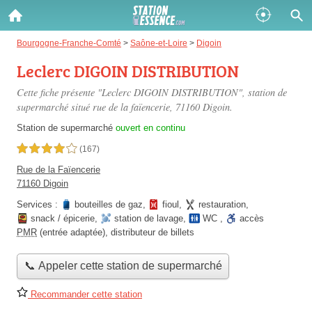
Gazole :
Bourgogne-Franche-Comté
>
Saône-et-Loire
>
Digoin
Leclerc DIGOIN DISTRIBUTION
Disponible
Épuisé
Cette fiche présente "Leclerc DIGOIN DISTRIBUTION", station de
SP 98 :
supermarché situé
rue de la faïencerie
, 71160 Digoin.
Disponible
Épuisé
Station de supermarché
ouvert en continu
4,0 étoiles sur 5
(167)
SP 95 :
Rue de la Faïencerie
Disponible
Épuisé
71160 Digoin
Services :
bouteilles de gaz
,
fioul
,
restauration
,
snack / épicerie
,
station de lavage
,
WC
,
accès
PMR
(entrée adaptée)
,
distributeur de billets
📞 Appeler cette station de supermarché
Fermer
Recommander cette station