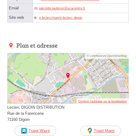
Email
pierrette.lauferonⓐscacentre.fr
Site web
e.leclerc/mag/e-leclerc-digoin
Plan et adresse
© contributeurs OpenStreetMap
Corriger l’adresse ou la localisation
Leclerc DIGOIN DISTRIBUTION
Rue de la Faïencerie
71160 Digoin
Trajet Waze
Trajet Maps