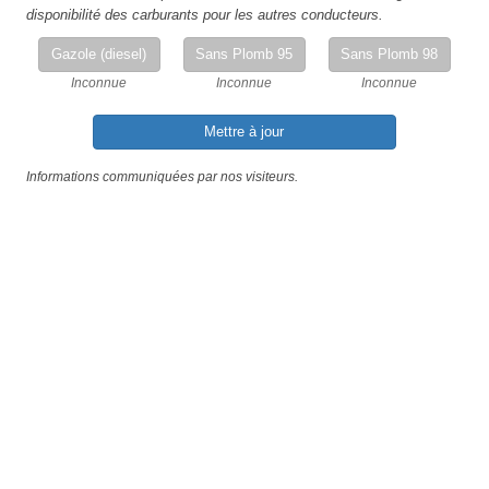
disponibilité des carburants pour les autres conducteurs.
Gazole (diesel)
Sans Plomb 95
Sans Plomb 98
Inconnue
Inconnue
Inconnue
Mettre à jour
Informations communiquées par nos visiteurs.