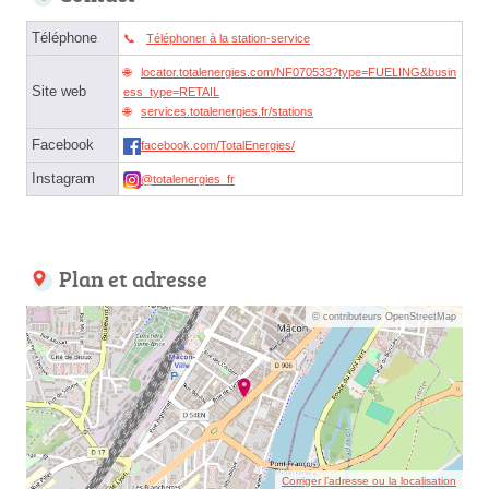
Téléphone
Téléphoner à la station-service
locator.totalenergies.com/NF070533?type=FUELING&busin
Site web
ess_type=RETAIL
services.totalenergies.fr/stations
Facebook
facebook.com/TotalEnergies/
Instagram
@totalenergies_fr
Plan et adresse
© contributeurs OpenStreetMap
Corriger l’adresse ou la localisation