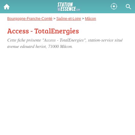
Gazole :
Bourgogne-Franche-Comté
>
Saône-et-Loire
>
Mâcon
Access - TotalEnergies
Disponible
Épuisé
Cette fiche présente "Access - TotalEnergies", station-service situé
SP 98 :
avenue edouard heriot
, 71000 Mâcon.
Disponible
Épuisé
SP 95 :
Disponible
Épuisé
Fermer