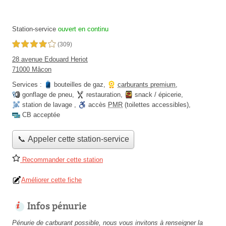
Station-service
ouvert en continu
4,0 étoiles sur 5
(309)
28 avenue Edouard Heriot
71000 Mâcon
Services :
bouteilles de gaz
,
carburants premium
,
gonflage de pneu
,
restauration
,
snack / épicerie
,
station de lavage
,
accès
PMR
(toilettes accessibles)
,
CB acceptée
📞 Appeler cette station-service
Recommander cette station
Améliorer cette fiche
Infos pénurie
Pénurie de carburant possible, nous vous invitons à renseigner la