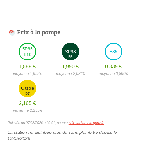
Prix à la pompe
SP95
SP98
E85
E10
E5
1,889
€
1,990
€
0,839
€
moyenne 1,992
€
moyenne 2,082
€
moyenne 0,890
€
Gazole
B7
2,165
€
moyenne 2,235
€
Relevés du 07/08/2026 à 00:01, source
prix-carburants.gouv.fr
La station ne distribue plus de sans plomb 95 depuis le
13/05/2026.