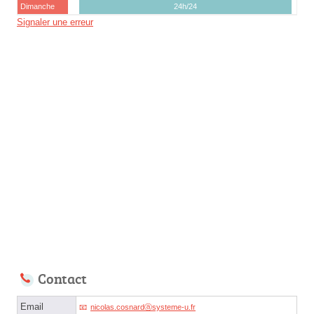
Dimanche
24h/24
Signaler une erreur
Contact
Email
nicolas.cosnardⓐsysteme-u.fr