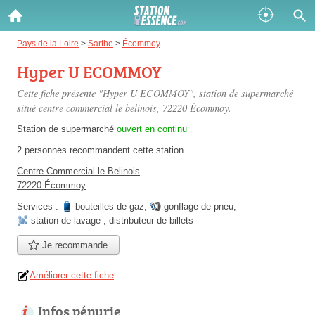
Gazole :
Pays de la Loire
>
Sarthe
>
Écommoy
Hyper U ECOMMOY
Disponible
Épuisé
Cette fiche présente "Hyper U ECOMMOY", station de supermarché
SP 98 :
situé
centre commercial le belinois
, 72220 Écommoy.
Disponible
Épuisé
Station de supermarché
ouvert en continu
2 personnes
recommandent
cette station.
SP 95 :
Centre Commercial le Belinois
Disponible
Épuisé
72220 Écommoy
Services :
bouteilles de gaz
,
gonflage de pneu
,
station de lavage
,
distributeur de billets
Je recommande
Fermer
Améliorer cette fiche
Infos pénurie