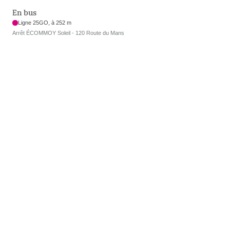
En bus
Ligne 25GO, à 252 m
Arrêt ÉCOMMOY Soleil - 120 Route du Mans