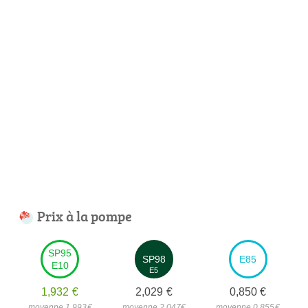
Prix à la pompe
SP95
SP98
E85
E10
E5
1,932
€
2,029
€
0,850
€
moyenne 1,993
€
moyenne 2,047
€
moyenne 0,855
€