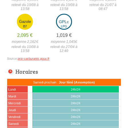
relevé du 10/08 à
relevé du 10/08 à
relevé du 21/07 à
13:58
13:58
08:47
Gazole
GPLc
B7
LPG
2,095
€
1,019
€
moyenne 2,162
€
moyenne 1,045
€
relevé du 10/08 à
relevé du 27/04 à
13:58
12:40
Source
prix-carburants.gouv.fr
Horaires
Samedi prochain :
Jour férié (Assomption)
Lundi
24h/24
Mardi
24h/24
Mercredi
24h/24
Jeudi
24h/24
Vendredi
24h/24
Samedi
24h/24