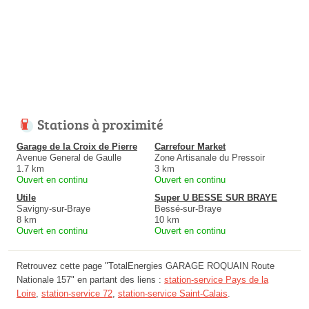
Stations à proximité
Garage de la Croix de Pierre
Carrefour Market
Avenue General de Gaulle
Zone Artisanale du Pressoir
1.7 km
3 km
Ouvert en continu
Ouvert en continu
Utile
Super U BESSE SUR BRAYE
Savigny-sur-Braye
Bessé-sur-Braye
8 km
10 km
Ouvert en continu
Ouvert en continu
Retrouvez cette page "TotalEnergies GARAGE ROQUAIN Route
Nationale 157" en partant des liens :
station-service Pays de la
Loire
,
station-service 72
,
station-service Saint-Calais
.