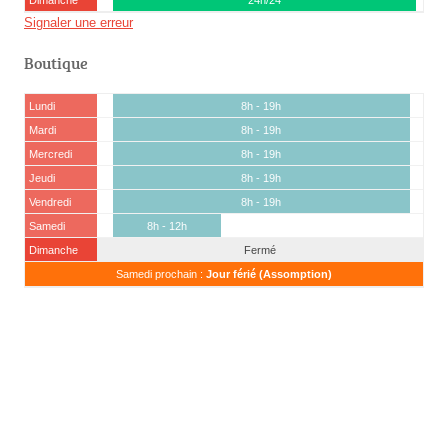
Dimanche
24h/24
Signaler une erreur
Boutique
Lundi
8h - 19h
Mardi
8h - 19h
Mercredi
8h - 19h
Jeudi
8h - 19h
Vendredi
8h - 19h
Samedi
8h - 12h
Dimanche
Fermé
Samedi prochain :
Jour férié (Assomption)