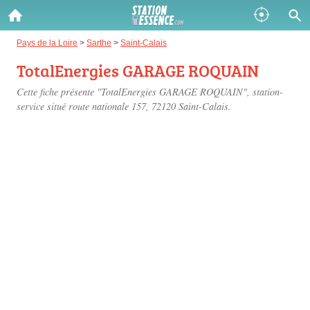
Gazole :
Pays de la Loire
>
Sarthe
>
Saint-Calais
TotalEnergies GARAGE ROQUAIN
Disponible
Épuisé
Cette fiche présente "TotalEnergies GARAGE ROQUAIN", station-
SP 98 :
service situé
route nationale 157
, 72120 Saint-Calais.
Disponible
Épuisé
SP 95 :
Disponible
Épuisé
Fermer