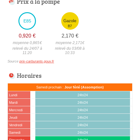
Prix à la pompe
E85
Gazole
B7
0,920
€
2,170
€
moyenne 0,865
€
moyenne 2,171
€
relevé du 24/07 à
relevé du 03/08 à
11:20
10:33
Source
prix-carburants.gouv.fr
Horaires
Samedi prochain :
Jour férié (Assomption)
Lundi
24h/24
Mardi
24h/24
Mercredi
24h/24
Jeudi
24h/24
Vendredi
24h/24
Samedi
24h/24