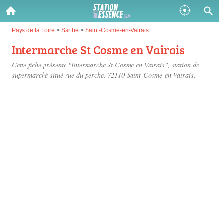
Gazole :
Pays de la Loire
>
Sarthe
>
Saint-Cosme-en-Vairais
Intermarche St Cosme en Vairais
Disponible
Épuisé
Cette fiche présente "Intermarche St Cosme en Vairais", station de
SP 98 :
supermarché situé
rue du perche
, 72110 Saint-Cosme-en-Vairais.
Disponible
Épuisé
SP 95 :
Disponible
Épuisé
Fermer