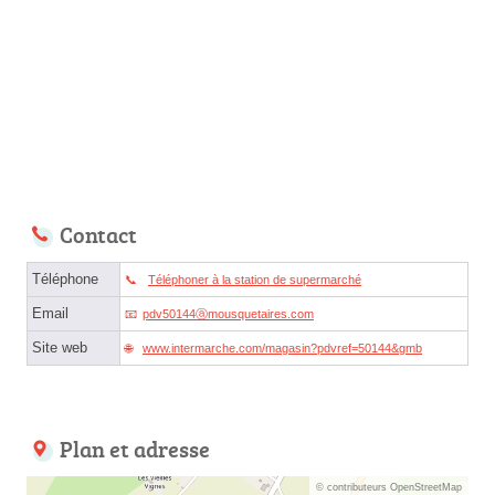
Contact
Téléphone
Téléphoner à la station de supermarché
Email
pdv50144ⓐmousquetaires.com
Site web
www.intermarche.com/magasin?pdvref=50144&gmb
Plan et adresse
© contributeurs OpenStreetMap