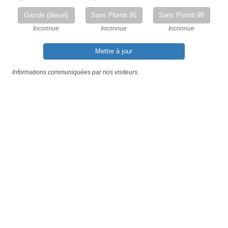
Gazole (diesel)
Sans Plomb 95
Sans Plomb 98
Inconnue
Inconnue
Inconnue
Mettre à jour
Informations communiquées par nos visiteurs.