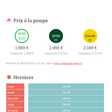
Prix à la pompe
SP95
SP98
Gazole
E10
E5
B7
1,969
€
2,069
€
2,169
€
moyenne 1,988
€
moyenne 2,071
€
moyenne 2,175
€
Relevés du 06/08/2026 à 12:33, source
prix-carburants.gouv.fr
Horaires
Lundi
24h/24
Mardi
24h/24
Mercredi
24h/24
Jeudi
24h/24
Vendredi
24h/24