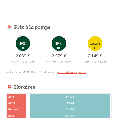
Prix à la pompe
SP95
SP98
Gazole
E5
E5
B7
2,039
€
2,079
€
2,149
€
moyenne 2,035
€
moyenne 2,068
€
moyenne 2,186
€
Relevés du 06/08/2026 à 11:34, source
prix-carburants.gouv.fr
Horaires
Lundi
24h/24
Mardi
24h/24
Mercredi
24h/24
Jeudi
24h/24