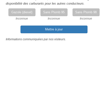
disponibilité des carburants pour les autres conducteurs.
Gazole (diesel)
Sans Plomb 95
Sans Plomb 98
Inconnue
Inconnue
Inconnue
Mettre à jour
Informations communiquées par nos visiteurs.