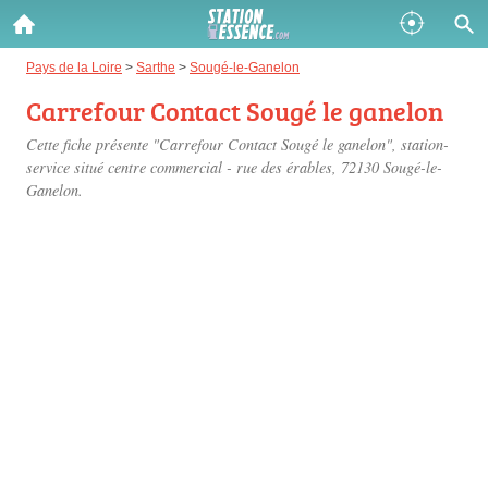
Gazole :
Pays de la Loire
>
Sarthe
>
Sougé-le-Ganelon
Carrefour Contact Sougé le ganelon
Disponible
Épuisé
Cette fiche présente "Carrefour Contact Sougé le ganelon", station-
SP 98 :
service situé
centre commercial - rue des érables
, 72130 Sougé-le-
Ganelon.
Disponible
Épuisé
SP 95 :
Disponible
Épuisé
Fermer