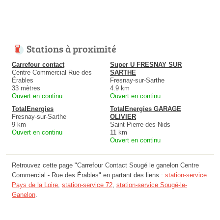
Stations à proximité
Carrefour contact
Super U FRESNAY SUR
Centre Commercial Rue des
SARTHE
Érables
Fresnay-sur-Sarthe
33 mètres
4.9 km
Ouvert en continu
Ouvert en continu
TotalEnergies
TotalEnergies GARAGE
Fresnay-sur-Sarthe
OLIVIER
9 km
Saint-Pierre-des-Nids
Ouvert en continu
11 km
Ouvert en continu
Retrouvez cette page "Carrefour Contact Sougé le ganelon Centre
Commercial - Rue des Érables" en partant des liens :
station-service
Pays de la Loire
,
station-service 72
,
station-service Sougé-le-
Ganelon
.