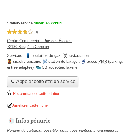
Station-service
ouvert en continu
4,0 étoiles sur 5
(9)
Centre Commercial - Rue des Érables
72130 Sougé-le-Ganelon
Services :
bouteilles de gaz
,
restauration
,
snack / épicerie
,
station de lavage
,
accès
PMR
(parking,
entrée adaptée)
,
CB acceptée
,
laverie
📞 Appeler cette station-service
Recommander cette station
Améliorer cette fiche
Infos pénurie
Pénurie de carburant possible, nous vous invitons à renseigner la