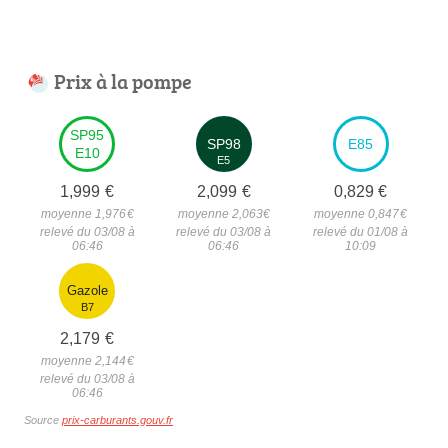
Prix à la pompe
SP95
SP98
E85
E10
E5
1,999
€
2,099
€
0,829
€
moyenne 1,976
€
moyenne 2,063
€
moyenne 0,847
€
relevé du 03/08 à
relevé du 03/08 à
relevé du 01/08 à
06:46
06:46
10:09
Gazole
B7
2,179
€
moyenne 2,144
€
relevé du 03/08 à
06:46
Source
prix-carburants.gouv.fr