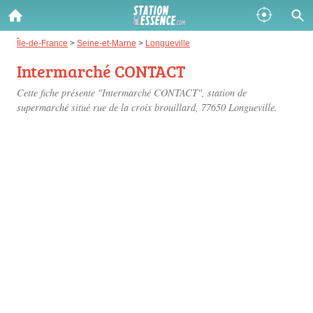
Gazole :
Île-de-France
>
Seine-et-Marne
>
Longueville
Intermarché CONTACT
Disponible
Épuisé
Cette fiche présente "Intermarché CONTACT", station de
SP 98 :
supermarché situé
rue de la croix brouillard
, 77650 Longueville.
Disponible
Épuisé
SP 95 :
Disponible
Épuisé
Fermer