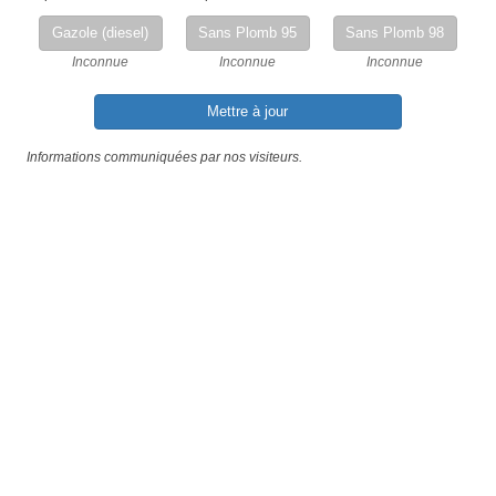
Gazole (diesel)
Sans Plomb 95
Sans Plomb 98
Inconnue
Inconnue
Inconnue
Mettre à jour
Informations communiquées par nos visiteurs.