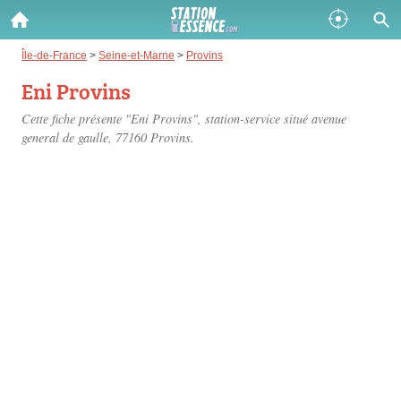
Gazole :
Île-de-France
>
Seine-et-Marne
>
Provins
Eni Provins
Disponible
Épuisé
Cette fiche présente "Eni Provins", station-service situé
avenue
SP 98 :
general de gaulle
, 77160 Provins.
Disponible
Épuisé
SP 95 :
Disponible
Épuisé
Fermer