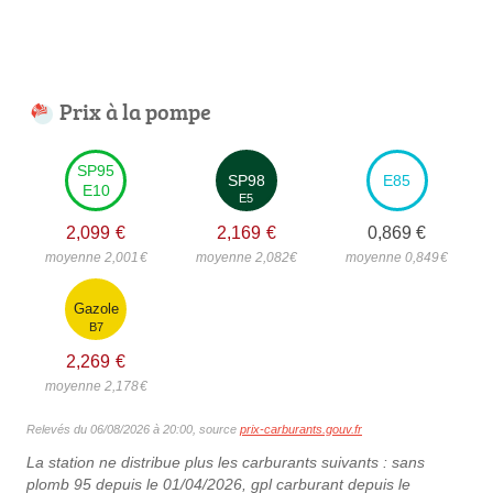
Prix à la pompe
SP95
SP98
E85
E10
E5
2,099
€
2,169
€
0,869
€
moyenne 2,001
€
moyenne 2,082
€
moyenne 0,849
€
Gazole
B7
2,269
€
moyenne 2,178
€
Relevés du 06/08/2026 à 20:00, source
prix-carburants.gouv.fr
La station ne distribue plus les carburants suivants : sans
plomb 95 depuis le 01/04/2026, gpl carburant depuis le