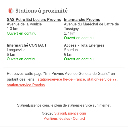
Stations à proximité
SAS Petro-Est Leclerc Provins
Intermarché Provins
Avenue de la Voulzie
Avenue du Maréchal de Lattre de
1.3 km
Tassigny
Ouvert en continu
1.7 km
Ouvert en continu
Intermarché CONTACT
Access - TotalEnergies
Longueville
Sourdun
6 km
6 km
Ouvert en continu
Ouvert en continu
Retrouvez cette page "Eni Provins Avenue General de Gaulle" en
partant des liens :
station-service Île-de-France
,
station-service 77
,
station-service Provins
.
StationEssence.com, le plein de stations-service sur internet.
© 2026
StationEssence.com
Mentions légales
-
Contact