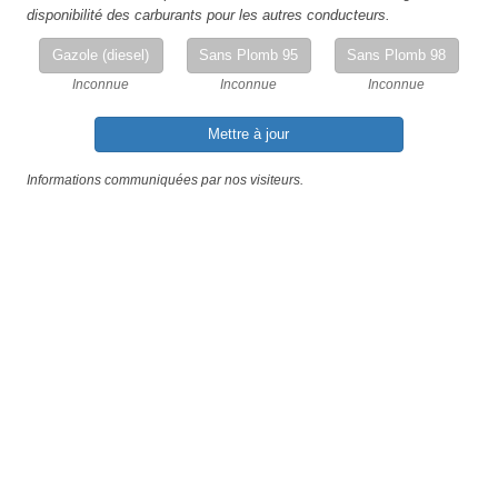
disponibilité des carburants pour les autres conducteurs.
Gazole (diesel)
Sans Plomb 95
Sans Plomb 98
Inconnue
Inconnue
Inconnue
Mettre à jour
Informations communiquées par nos visiteurs.