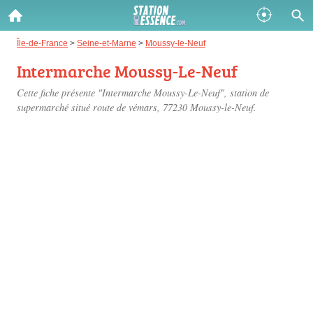
Gazole :
Île-de-France
>
Seine-et-Marne
>
Moussy-le-Neuf
Intermarche Moussy-Le-Neuf
Disponible
Épuisé
Cette fiche présente "Intermarche Moussy-Le-Neuf", station de
SP 98 :
supermarché situé
route de vémars
, 77230 Moussy-le-Neuf.
Disponible
Épuisé
SP 95 :
Disponible
Épuisé
Fermer