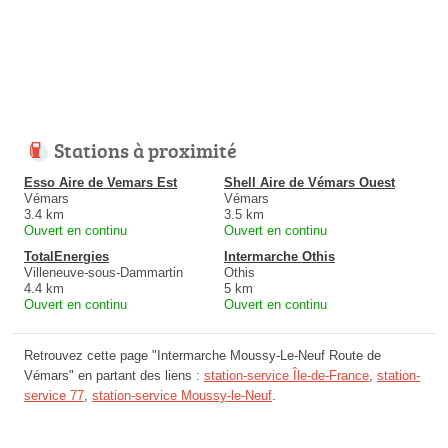
Stations à proximité
Esso Aire de Vemars Est
Shell Aire de Vémars Ouest
Vémars
Vémars
3.4 km
3.5 km
Ouvert en continu
Ouvert en continu
TotalEnergies
Intermarche Othis
Villeneuve-sous-Dammartin
Othis
4.4 km
5 km
Ouvert en continu
Ouvert en continu
Retrouvez cette page "Intermarche Moussy-Le-Neuf Route de
Vémars" en partant des liens :
station-service Île-de-France
,
station-
service 77
,
station-service Moussy-le-Neuf
.