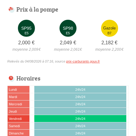
Prix à la pompe
SP95
SP98
Gazole
E5
E5
B7
2,000
€
2,049
€
2,182
€
moyenne 2,009
€
moyenne 2,061
€
moyenne 2,200
€
Relevés du 04/08/2026 à 07:16, source
prix-carburants.gouv.fr
Horaires
Lundi
24h/24
Mardi
24h/24
Mercredi
24h/24
Jeudi
24h/24
Vendredi
24h/24
Samedi
24h/24
Dimanche
24h/24