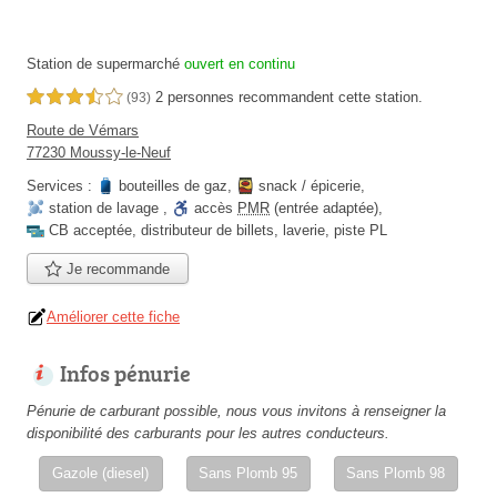
Station de supermarché
ouvert en continu
2 personnes
recommandent
cette station.
3,5 étoiles sur 5
(93)
Route de Vémars
77230 Moussy-le-Neuf
Services :
bouteilles de gaz
,
snack / épicerie
,
station de lavage
,
accès
PMR
(entrée adaptée)
,
CB acceptée
,
distributeur de billets
,
laverie
,
piste PL
Je recommande
Améliorer cette fiche
Infos pénurie
Pénurie de carburant possible, nous vous invitons à renseigner la
disponibilité des carburants pour les autres conducteurs.
Gazole (diesel)
Sans Plomb 95
Sans Plomb 98