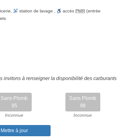
icerie
,
station de lavage
,
accès
PMR
(entrée
lets
 invitons à renseigner la disponibilité des carburants
Sans Plomb
Sans Plomb
95
98
Inconnue
Inconnue
Mettre à jour