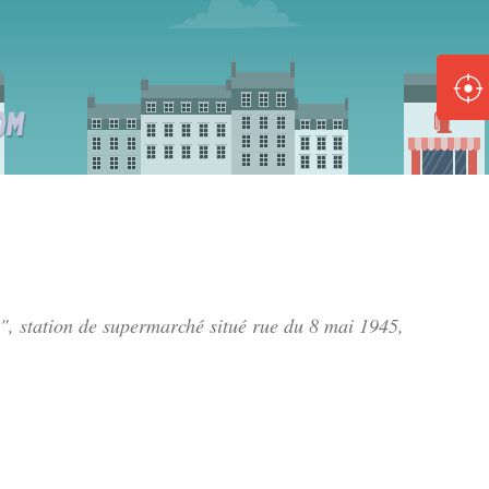
ole :
Disponible
Épuisé
8 :
Disponible
Épuisé
5 :
s", station de supermarché situé
rue du 8 mai 1945
,
Disponible
Épuisé
Fe