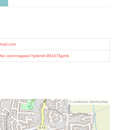
mail.com
che.com/magasin?pdvref=06167&gmb
© contributeurs OpenStreetMap