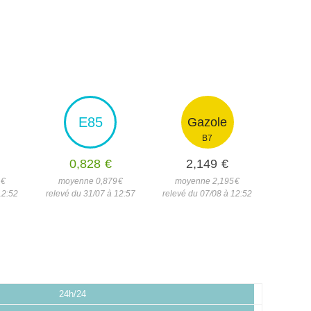
E85
Gazole
B7
0,828
€
2,149
€
0
€
moyenne 0,879
€
moyenne 2,195
€
12:52
relevé du 31/07 à 12:57
relevé du 07/08 à 12:52
24h/24