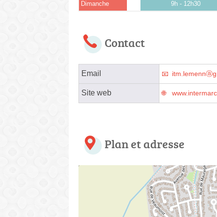
Dimanche
9h - 12h30
Contact
Email
itm.lemennⓐg
Site web
www.intermar
Plan et adresse