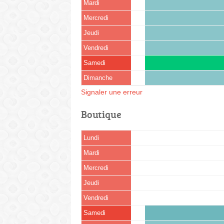
Mardi
Mercredi
Jeudi
Vendredi
Samedi
Dimanche
Signaler une erreur
Boutique
Lundi
Mardi
Mercredi
Jeudi
Vendredi
Samedi