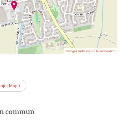
Corriger l’adresse ou la localisation
rajet Maps
 en commun