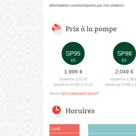
Informations communiquées par nos visiteurs.
Prix à la pompe
SP95
SP98
E5
E5
1,999
€
2,049
€
moyenne 2,017
€
moyenne 2,06
relevé du 07/08 à 12:52
relevé du 07/08 à 
Source
prix-carburants.gouv.fr
Horaires
Lundi