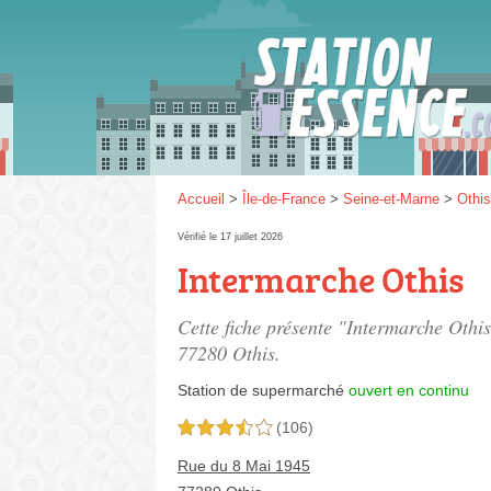
Gaz
SP 9
Accueil
>
Île-de-France
>
Seine-et-Marne
>
Othis
Vérifié le 17 juillet 2026
Intermarche Othis
SP 9
Cette fiche présente "Intermarche Othi
77280 Othis.
Station de supermarché
ouvert en continu
(106)
3,5 étoiles sur 5
Rue du 8 Mai 1945