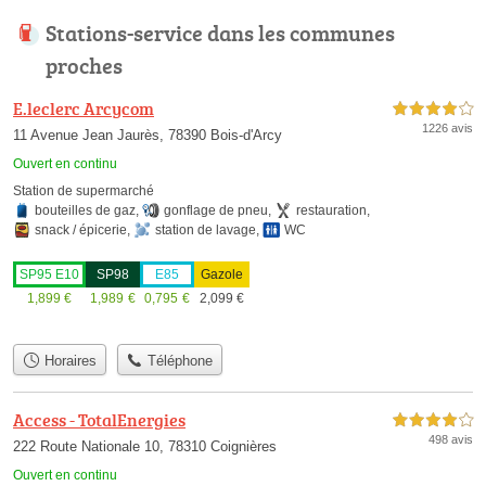
Stations-service dans les communes
proches
E.leclerc Arcycom
4,0 étoiles sur 5
1226 avis
11 Avenue Jean Jaurès, 78390 Bois-d'Arcy
Ouvert en continu
Station de supermarché
bouteilles de gaz
,
gonflage de pneu
,
restauration
,
snack / épicerie
,
station de lavage
,
WC
SP95 E10
SP98
E85
Gazole
1,899
€
1,989
€
0,795
€
2,099
€
Horaires
Téléphone
Access - TotalEnergies
4,0 étoiles sur 5
498 avis
222 Route Nationale 10, 78310 Coignières
Ouvert en continu