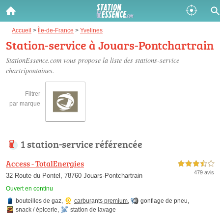
Gazole :
Accueil
>
Île-de-France
>
Yvelines
Station-service à Jouars-Pontchartrain
Disponible
Épuisé
StationEssence.com vous propose la liste des
stations-service
chartripontaines
.
SP 98 :
Disponible
Épuisé
Filtrer
par marque
SP 95 :
Disponible
Épuisé
1 station-service référencée
Access - TotalEnergies
3,5 étoiles sur 5
479 avis
32 Route du Pontel, 78760 Jouars-Pontchartrain
Ouvert en continu
Fermer
bouteilles de gaz
,
carburants premium
,
gonflage de pneu
,
snack / épicerie
,
station de lavage