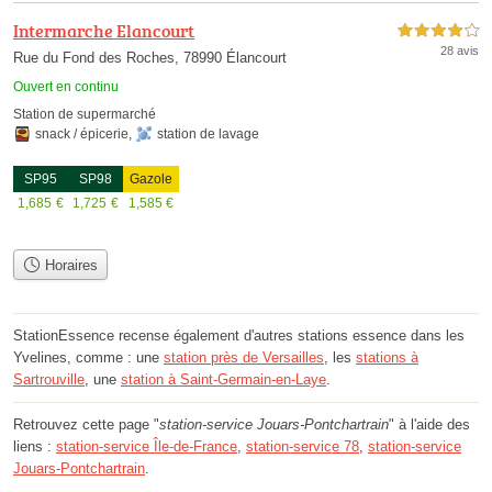
Intermarche Elancourt
4,0 étoiles sur 5
28 avis
Rue du Fond des Roches, 78990 Élancourt
Ouvert en continu
Station de supermarché
snack / épicerie
,
station de lavage
SP95
SP98
Gazole
1,685
€
1,725
€
1,585
€
Horaires
StationEssence recense également d'autres stations essence dans les
Yvelines, comme : une
station près de Versailles
, les
stations à
Sartrouville
, une
station à Saint-Germain-en-Laye
.
Retrouvez cette page "
station-service Jouars-Pontchartrain
" à l'aide des
liens :
station-service Île-de-France
,
station-service 78
,
station-service
Jouars-Pontchartrain
.