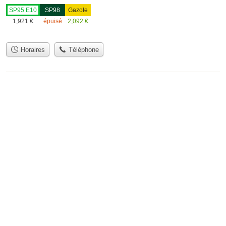
SP95 E10
SP98
Gazole
1,921
€
épuisé
2,092
€
Horaires
Téléphone