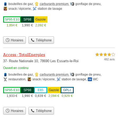
bouteilles de gaz
,
carburants premium
,
gonflage de pneu
,
snack / épicerie
,
station de lavage
SP95 E10
SP98
Gazole
1,894
€
1,990
€
2,092
€
Horaires
Téléphone
Access - TotalEnergies
4,0 étoiles sur 5
482 avis
37- Route Nationale 10, 78690 Les Essarts-le-Roi
Ouvert en continu
bouteilles de gaz
,
carburants premium
,
gonflage de pneu
,
restauration
,
snack / épicerie
,
station de lavage
,
WC
SP95 E10
SP98
E85
Gazole
GPLc
1,933
€
1,990
€
0,839
€
2,094
€
0,929
€
Horaires
Téléphone