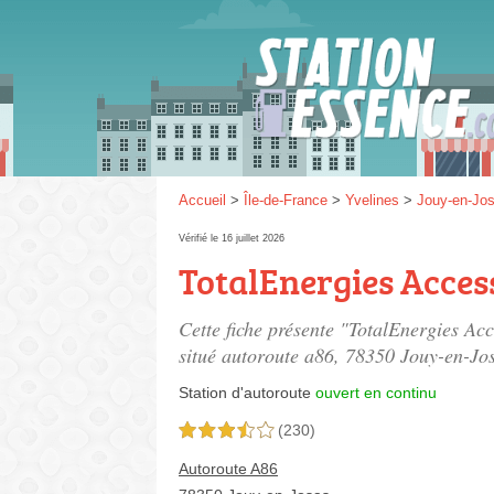
Gaz
SP 9
Accueil
>
Île-de-France
>
Yvelines
>
Jouy-en-Jo
Vérifié le 16 juillet 2026
TotalEnergies Acces
SP 9
Cette fiche présente "TotalEnergies A
situé
autoroute a86
, 78350 Jouy-en-Jo
Station d'autoroute
ouvert en continu
(230)
3,5 étoiles sur 5
Autoroute A86