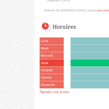
moyenne 1,047
€
Relevés du 06/08/2026 à 00:01, source
prix-carb
Horaires
Lundi
Mardi
Mercredi
Jeudi
Vendredi
Samedi
Dimanche
Signaler une erreur