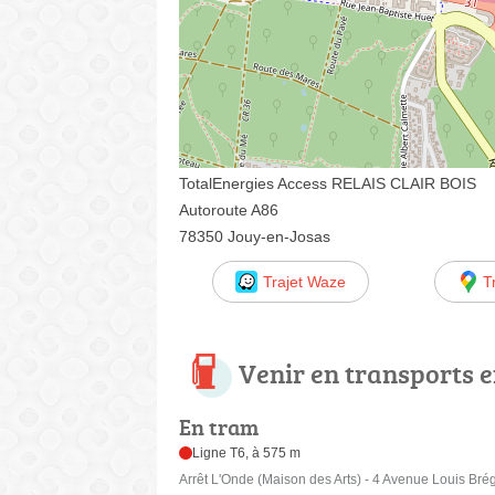
TotalEnergies Access RELAIS CLAIR BOIS
Autoroute A86
78350 Jouy-en-Josas
Trajet Waze
T
Venir en transports
En tram
Ligne T6, à 575 m
Arrêt L'Onde (Maison des Arts) - 4 Avenue Louis Bré