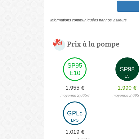
Informations communiquées par nos visiteurs.
Prix à la pompe
SP95
SP98
E10
E5
1,955
€
1,990
€
moyenne 2,005
€
moyenne 2,09
GPLc
LPG
1,019
€