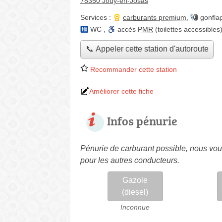
78350 Jouy-en-Josas
Services :
carburants premium
,
gonfla
WC
,
accès
PMR
(toilettes accessibles
📞 Appeler cette station d'autoroute
Recommander cette station
Améliorer cette fiche
Infos pénurie
Pénurie de carburant possible, nous vous
pour les autres conducteurs.
Gazole
(diesel)
Inconnue