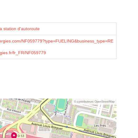
a station d'autoroute
lenergies.com/NF059779?type=FUELING&business_type=RE
rgies.fr/fr_FR/NF059779
© contributeurs OpenStreetMap