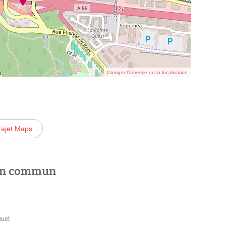
Corriger l’adresse ou la localisation
rajet Maps
 en commun
guet