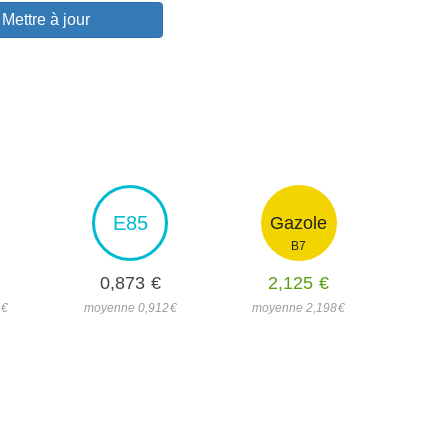
Mettre à jour
E85
Gazole
B7
0,873
€
2,125
€
5
€
moyenne 0,912
€
moyenne 2,198
€