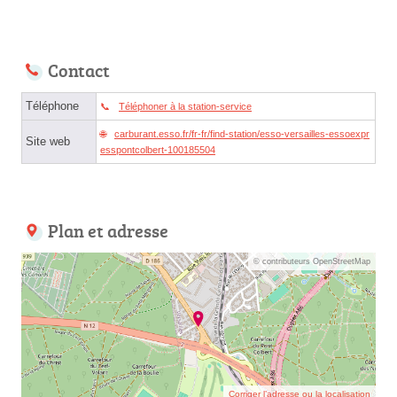
Contact
Téléphone
Téléphoner à la station-service
carburant.esso.fr/fr-fr/find-station/esso-versailles-essoexpr
Site web
esspontcolbert-100185504
Plan et adresse
© contributeurs OpenStreetMap
Corriger l’adresse ou la localisation