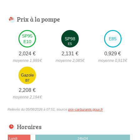
Prix à la pompe
SP95
SP98
E85
E10
E5
2,024
€
2,131
€
0,929
€
moyenne 1,999
€
moyenne 2,085
€
moyenne 0,913
€
Gazole
B7
2,208
€
moyenne 2,194
€
Relevés du 05/08/2026 à 07:51, source
prix-carburants.gouv.fr
Horaires
Lundi
24h/24