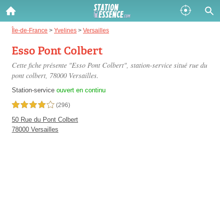
Gazole :
Île-de-France
>
Yvelines
>
Versailles
Esso Pont Colbert
Disponible
Épuisé
Cette fiche présente "Esso Pont Colbert", station-service situé
rue du
SP 98 :
pont colbert
, 78000 Versailles.
Disponible
Épuisé
Station-service
ouvert en continu
4,0 étoiles sur 5
(296)
SP 95 :
50 Rue du Pont Colbert
Disponible
Épuisé
78000 Versailles
Fermer