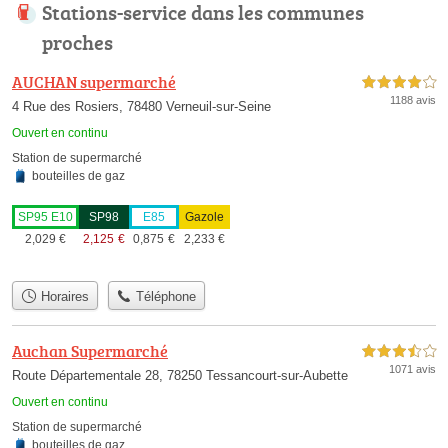
Stations-service dans les communes
proches
AUCHAN supermarché
4,0 étoiles sur 5
1188 avis
4 Rue des Rosiers, 78480 Verneuil-sur-Seine
Ouvert en continu
Station de supermarché
bouteilles de gaz
SP95 E10
SP98
E85
Gazole
2,029
€
2,125
€
0,875
€
2,233
€
Horaires
Téléphone
Auchan Supermarché
3,5 étoiles sur 5
1071 avis
Route Départementale 28, 78250 Tessancourt-sur-Aubette
Ouvert en continu
Station de supermarché
bouteilles de gaz