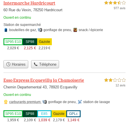
Intermarche Hardricourt
3,5 étoiles sur 5
977 avis
60 Rue du Vexin, 78250 Hardricourt
Ouvert en continu
Station de supermarché
bouteilles de gaz
,
gonflage de pneu
,
snack / épicerie
SP95 E10
SP98
Gazole
2,029
€
2,125
€
2,219
€
Horaires
Téléphone
Esso Express Ecquevilly la Chamoiserie
2,0 étoiles sur 5
12 avis
Chemin Departemental 43, 78920 Ecquevilly
Ouvert en continu
carburants premium
,
gonflage de pneu
,
station de lavage
SP95 E10
SP98
E85
Gazole
GPLc
1,959
€
2,109
€
1,039
€
2,179
€
1,149
€