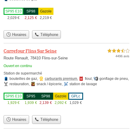
SP95 E10
SP98
Gazole
2,029
€
2,125
€
2,219
€
Horaires
Téléphone
Carrefour Flins Sur Seine
3,5 étoiles sur 5
4496 avis
Route Renault, 78410 Flins-sur-Seine
Ouvert en continu
Station de supermarché
bouteilles de gaz
,
carburants premium
,
fioul
,
gonflage de pneu
,
restauration
,
snack / épicerie
,
station de lavage
SP95 E10
SP95
SP98
Gazole
GPLc
1,929
€
1,939
€
2,139
€
2,092
€
1,029
€
Horaires
Téléphone