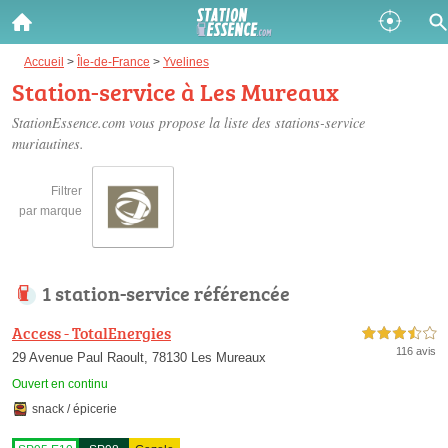
Gazole :
Accueil
>
Île-de-France
>
Yvelines
Station-service à Les Mureaux
Disponible
Épuisé
StationEssence.com vous propose la liste des
stations-service
muriautines
.
SP 98 :
Disponible
Épuisé
Filtrer
par marque
SP 95 :
Disponible
Épuisé
1 station-service référencée
Access - TotalEnergies
3,5 étoiles sur 5
116 avis
29 Avenue Paul Raoult, 78130 Les Mureaux
Ouvert en continu
Fermer
snack / épicerie