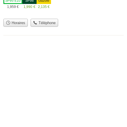
SP95 E10
SP98
Gazole
1,959
€
1,990
€
2,135
€
Horaires
Téléphone