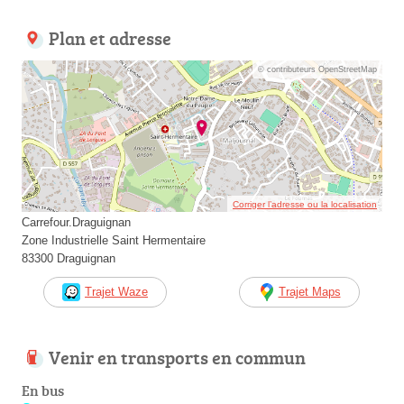
Plan et adresse
© contributeurs OpenStreetMap
Corriger l’adresse ou la localisation
Carrefour.Draguignan
Zone Industrielle Saint Hermentaire
83300 Draguignan
Trajet Waze
Trajet Maps
Venir en transports en commun
En bus