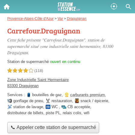
Gazole :
Provence-Alpes-Côte d'Azur
>
Var
>
Draguignan
Carrefour.Draguignan
Disponible
Épuisé
Cette fiche présente "Carrefour.Draguignan", station de
SP 98 :
supermarché situé
zone industrielle saint hermentaire
, 83300
Draguignan.
Disponible
Épuisé
Station de supermarché
ouvert en continu
SP 95 :
4,0 étoiles sur 5
(118)
Disponible
Épuisé
Zone Industrielle Saint Hermentaire
83300 Draguignan
Services :
bouteilles de gaz
,
carburants premium
,
gonflage de pneu
,
restauration
,
snack / épicerie
,
station de lavage
,
WC
,
CB acceptée
,
distributeur de billets
,
piste PL
,
relais colis
,
wifi
Fermer
📞 Appeler cette station de supermarché