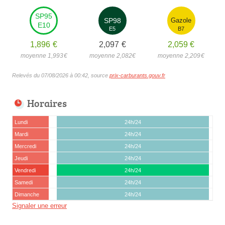
SP95
SP98
Gazole
E10
E5
B7
1,896
€
2,097
€
2,059
€
moyenne 1,993
€
moyenne 2,082
€
moyenne 2,209
€
Relevés du 07/08/2026 à 00:42, source
prix-carburants.gouv.fr
Horaires
Lundi
24h/24
Mardi
24h/24
Mercredi
24h/24
Jeudi
24h/24
Vendredi
24h/24
Samedi
24h/24
Dimanche
24h/24
Signaler une erreur