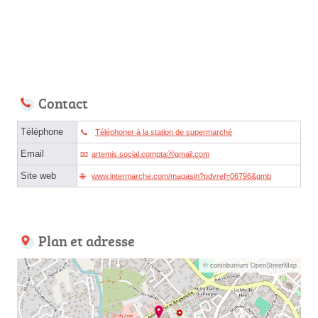
Contact
Téléphone
Téléphoner à la station de supermarché
Email
artemis.social.comptaⓐgmail.com
Site web
www.intermarche.com/magasin?pdvref=06796&gmb
Plan et adresse
© contributeurs OpenStreetMap