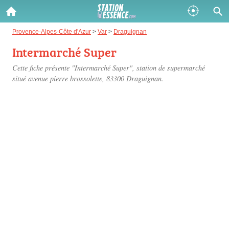
Gazole :
Provence-Alpes-Côte d'Azur
>
Var
>
Draguignan
Intermarché Super
Disponible
Épuisé
Cette fiche présente "Intermarché Super", station de supermarché
SP 98 :
situé
avenue pierre brossolette
, 83300 Draguignan.
Disponible
Épuisé
SP 95 :
Disponible
Épuisé
Fermer