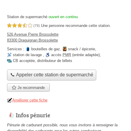
Station de supermarché
ouvert en continu
Une personne
recommande
cette station.
3,5 étoiles sur 5
(79)
526 Avenue Pierre Brossolette
83300 Draguignan Brossolette
Services :
bouteilles de gaz
,
snack / épicerie
,
station de lavage
,
accès
PMR
(entrée adaptée)
,
CB acceptée
,
distributeur de billets
📞 Appeler cette station de supermarché
Je recommande
Améliorer cette fiche
Infos pénurie
Pénurie de carburant possible, nous vous invitons à renseigner la
disponibilité des carburants pour les autres conducteurs.