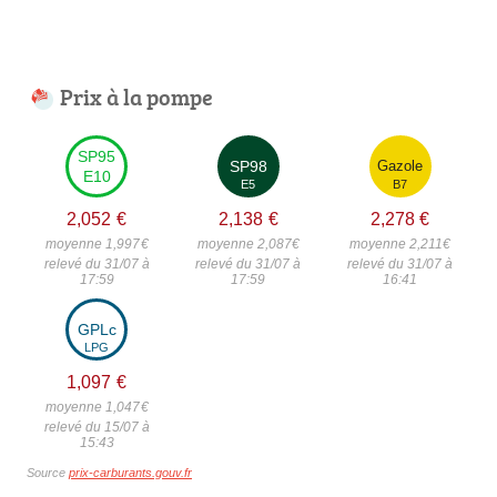
Prix à la pompe
SP95
SP98
Gazole
E10
E5
B7
2,052
€
2,138
€
2,278
€
moyenne 1,997
€
moyenne 2,087
€
moyenne 2,211
€
relevé du 31/07 à
relevé du 31/07 à
relevé du 31/07 à
17:59
17:59
16:41
GPLc
LPG
1,097
€
moyenne 1,047
€
relevé du 15/07 à
15:43
Source
prix-carburants.gouv.fr