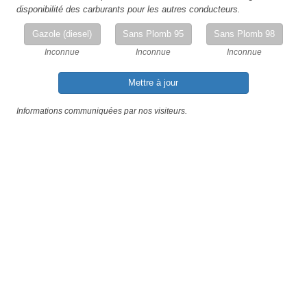
disponibilité des carburants pour les autres conducteurs.
Gazole (diesel)
Sans Plomb 95
Sans Plomb 98
Inconnue
Inconnue
Inconnue
Mettre à jour
Informations communiquées par nos visiteurs.