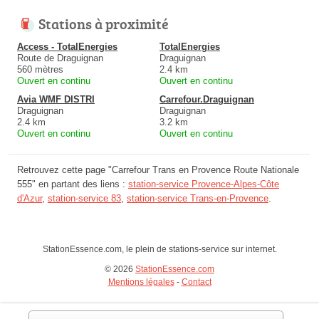
Stations à proximité
Access - TotalEnergies
TotalEnergies
Route de Draguignan
Draguignan
560 mètres
2.4 km
Ouvert en continu
Ouvert en continu
Avia WMF DISTRI
Carrefour.Draguignan
Draguignan
Draguignan
2.4 km
3.2 km
Ouvert en continu
Ouvert en continu
Retrouvez cette page "Carrefour Trans en Provence Route Nationale
555" en partant des liens :
station-service Provence-Alpes-Côte
d'Azur
,
station-service 83
,
station-service Trans-en-Provence
.
StationEssence.com, le plein de stations-service sur internet.
© 2026
StationEssence.com
Mentions légales
-
Contact