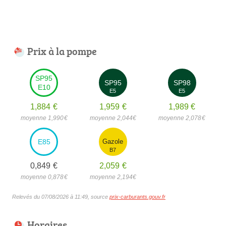
Prix à la pompe
SP95
SP95
SP98
E10
E5
E5
1,884
€
1,959
€
1,989
€
moyenne 1,990
€
moyenne 2,044
€
moyenne 2,078
€
E85
Gazole
B7
0,849
€
2,059
€
moyenne 0,878
€
moyenne 2,194
€
Relevés du 07/08/2026 à 11:49, source
prix-carburants.gouv.fr
Horaires