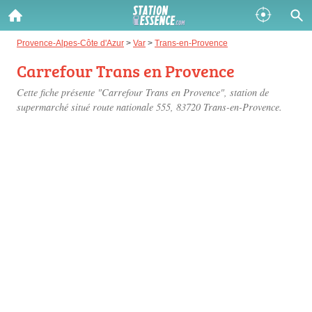
Gazole :
Provence-Alpes-Côte d'Azur
>
Var
>
Trans-en-Provence
Carrefour Trans en Provence
Disponible
Épuisé
Cette fiche présente "Carrefour Trans en Provence", station de
SP 98 :
supermarché situé
route nationale 555
, 83720 Trans-en-Provence.
Disponible
Épuisé
SP 95 :
Disponible
Épuisé
Fermer