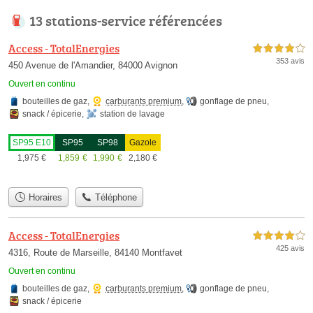
13 stations-service référencées
Access - TotalEnergies
4,0 étoiles sur 5
353 avis
450 Avenue de l'Amandier, 84000 Avignon
Ouvert en continu
bouteilles de gaz
,
carburants premium
,
gonflage de pneu
,
snack / épicerie
,
station de lavage
SP95 E10
SP95
SP98
Gazole
1,975
€
1,859
€
1,990
€
2,180
€
Horaires
Téléphone
Access - TotalEnergies
4,0 étoiles sur 5
425 avis
4316, Route de Marseille, 84140 Montfavet
Ouvert en continu
bouteilles de gaz
,
carburants premium
,
gonflage de pneu
,
snack / épicerie