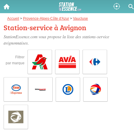
Gazole :
Accueil
>
Provence-Alpes-Côte d'Azur
>
Vaucluse
Station-service à Avignon
Disponible
Épuisé
StationEssence.com vous propose la liste des
stations-service
avignonnaises
.
SP 98 :
Disponible
Épuisé
Filtrer
par marque
SP 95 :
Disponible
Épuisé
Fermer