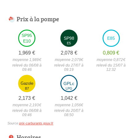
Prix à la pompe
SP95
SP98
E85
E10
E5
1,969
€
2,078
€
0,809
€
moyenne 1,989
€
moyenne 2,079
€
moyenne 0,872
€
relevé du 06/08 à
relevé du 27/07 à
relevé du 15/07 à
09:46
09:19
12:32
Gazole
GPLc
B7
LPG
2,173
€
1,042
€
moyenne 2,193
€
moyenne 1,056
€
relevé du 06/08 à
relevé du 20/07 à
09:46
08:50
Source
prix-carburants.gouv.fr
Horaires