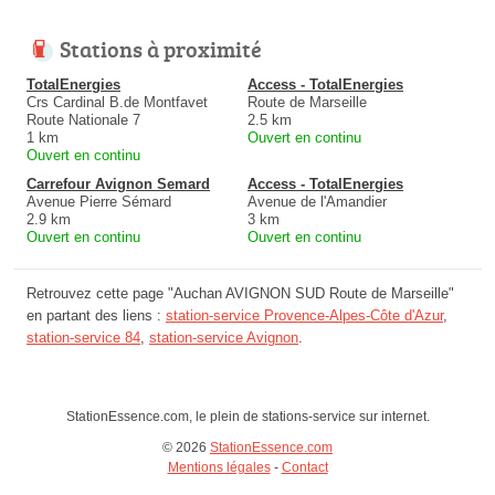
Stations à proximité
TotalEnergies
Access - TotalEnergies
Crs Cardinal B.de Montfavet
Route de Marseille
Route Nationale 7
2.5 km
1 km
Ouvert en continu
Ouvert en continu
Carrefour Avignon Semard
Access - TotalEnergies
Avenue Pierre Sémard
Avenue de l'Amandier
2.9 km
3 km
Ouvert en continu
Ouvert en continu
Retrouvez cette page "Auchan AVIGNON SUD Route de Marseille"
en partant des liens :
station-service Provence-Alpes-Côte d'Azur
,
station-service 84
,
station-service Avignon
.
StationEssence.com, le plein de stations-service sur internet.
© 2026
StationEssence.com
Mentions légales
-
Contact