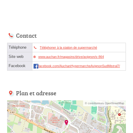
Contact
Téléphone
Téléphoner à la station de supermarché
Site web
www.auchan.fr/magasins/drive/avignon/s-864
Facebook
facebook.com/AuchanHypermarcheAvignonSudMistral7/
Plan et adresse
© contributeurs OpenStreetMap