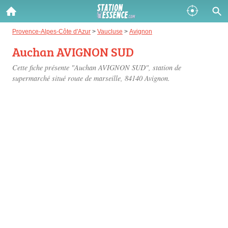
Gazole :
Provence-Alpes-Côte d'Azur
>
Vaucluse
>
Avignon
Auchan AVIGNON SUD
Disponible
Épuisé
Cette fiche présente "Auchan AVIGNON SUD", station de
SP 98 :
supermarché situé
route de marseille
, 84140 Avignon.
Disponible
Épuisé
SP 95 :
Disponible
Épuisé
Fermer