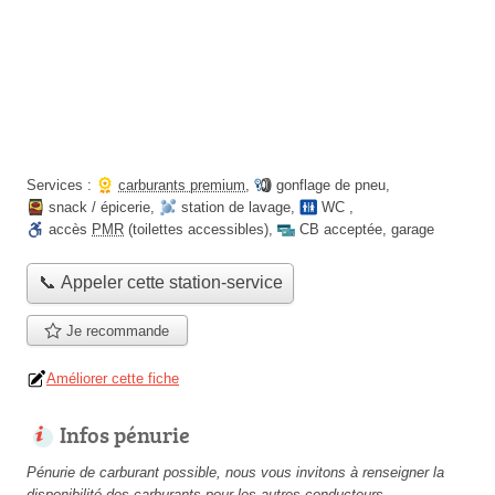
Services :
carburants premium
,
gonflage de pneu
,
snack / épicerie
,
station de lavage
,
WC
,
accès
PMR
(toilettes accessibles)
,
CB acceptée
,
garage
📞 Appeler cette station-service
Je recommande
Améliorer cette fiche
Infos pénurie
Pénurie de carburant possible, nous vous invitons à renseigner la
disponibilité des carburants pour les autres conducteurs.