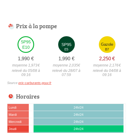
Prix à la pompe
SP95
SP95
Gazole
E10
E5
B7
1,990
€
1,990
€
2,250
€
moyenne 1,973
€
moyenne 2,035
€
moyenne 2,176
€
relevé du 05/08 à
relevé du 28/07 à
relevé du 04/08 à
09:16
07:59
09:16
Source
prix-carburants.gouv.fr
Horaires
Lundi
24h/24
Mardi
24h/24
Mercredi
24h/24
Jeudi
24h/24