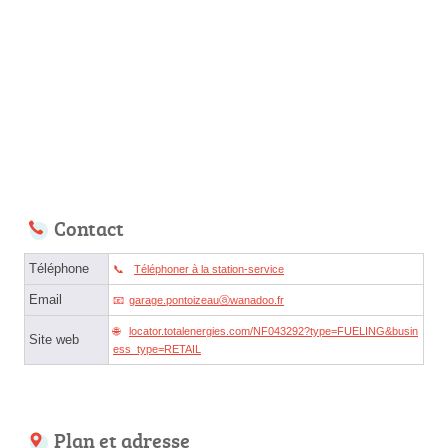
Contact
Téléphone
Téléphoner à la station-service
Email
garage.pontoizeauⓐwanadoo.fr
locator.totalenergies.com/NF043292?type=FUELING&busin
Site web
ess_type=RETAIL
Plan et adresse