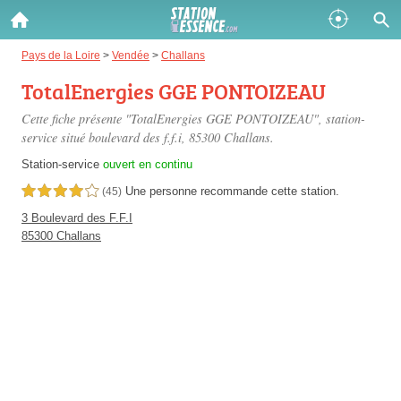
Gazole :
Pays de la Loire
>
Vendée
>
Challans
TotalEnergies GGE PONTOIZEAU
Disponible
Épuisé
Cette fiche présente "TotalEnergies GGE PONTOIZEAU", station-
SP 98 :
service situé
boulevard des f.f.i
, 85300 Challans.
Disponible
Épuisé
Station-service
ouvert en continu
Une personne
recommande
cette station.
4,0 étoiles sur 5
(45)
SP 95 :
3 Boulevard des F.F.I
Disponible
Épuisé
85300 Challans
Fermer