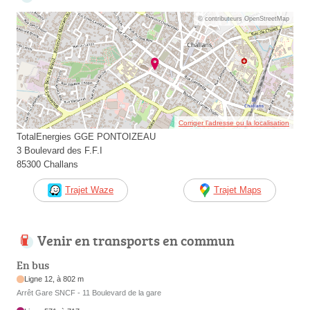
© contributeurs OpenStreetMap
Corriger l’adresse ou la localisation
TotalEnergies GGE PONTOIZEAU
3 Boulevard des F.F.I
85300 Challans
Trajet Waze
Trajet Maps
Venir en transports en commun
En bus
Ligne 12, à 802 m
Arrêt Gare SNCF - 11 Boulevard de la gare