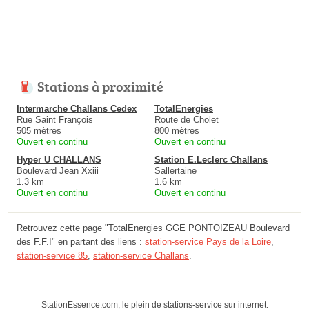
Stations à proximité
Intermarche Challans Cedex
TotalEnergies
Rue Saint François
Route de Cholet
505 mètres
800 mètres
Ouvert en continu
Ouvert en continu
Hyper U CHALLANS
Station E.Leclerc Challans
Boulevard Jean Xxiii
Sallertaine
1.3 km
1.6 km
Ouvert en continu
Ouvert en continu
Retrouvez cette page "TotalEnergies GGE PONTOIZEAU Boulevard
des F.F.I" en partant des liens :
station-service Pays de la Loire
,
station-service 85
,
station-service Challans
.
StationEssence.com, le plein de stations-service sur internet.