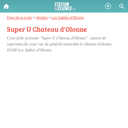
Gazole :
Pays de la Loire
>
Vendée
>
Les Sables-d'Olonne
Super U Chateau d'Olonne
Disponible
Épuisé
Cette fiche présente "Super U Chateau d'Olonne", station de
SP 98 :
supermarché situé
rue du général montcalm le chateau d'olonne
,
85180 Les Sables-d'Olonne.
Disponible
Épuisé
SP 95 :
Disponible
Épuisé
Fermer