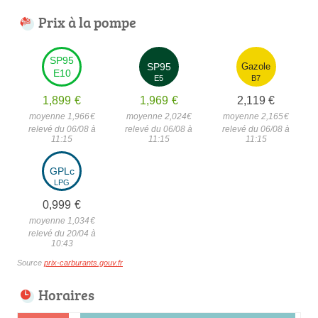
Prix à la pompe
SP95
SP95
Gazole
E10
E5
B7
1,899
€
1,969
€
2,119
€
moyenne 1,966
€
moyenne 2,024
€
moyenne 2,165
€
relevé du 06/08 à
relevé du 06/08 à
relevé du 06/08 à
11:15
11:15
11:15
GPLc
LPG
0,999
€
moyenne 1,034
€
relevé du 20/04 à
10:43
Source
prix-carburants.gouv.fr
Horaires