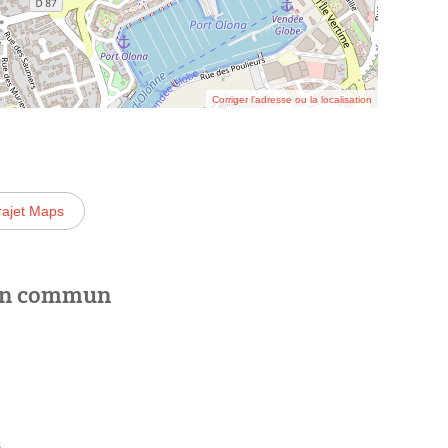
Corriger l’adresse ou la localisation
rajet Maps
 en commun
s