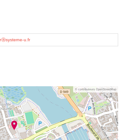
erⓐsysteme-u.fr
© contributeurs OpenStreetMap