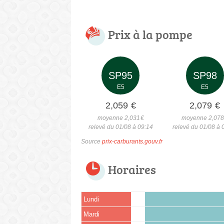
Prix à la pompe
SP95
SP98
E5
E5
2,059
€
2,079
€
moyenne 2,031
€
moyenne 2,07
relevé du 01/08 à 09:14
relevé du 01/08 à 
Source
prix-carburants.gouv.fr
Horaires
Lundi
Mardi