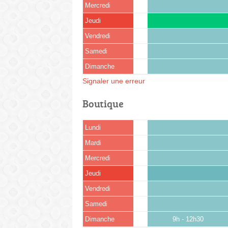
Mercredi
Jeudi
Vendredi
Samedi
Dimanche
Signaler une erreur
Boutique
Lundi
Mardi
Mercredi
Jeudi
Vendredi
Samedi
Dimanche
9h - 12h30