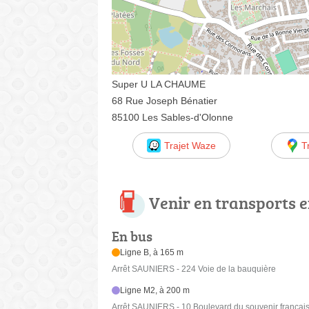
Super U LA CHAUME
68 Rue Joseph Bénatier
85100 Les Sables-d'Olonne
Trajet Waze
T
Venir en transports
En bus
Ligne B, à 165 m
Arrêt SAUNIERS - 224 Voie de la bauquière
Ligne M2, à 200 m
Arrêt SAUNIERS - 10 Boulevard du souvenir françai