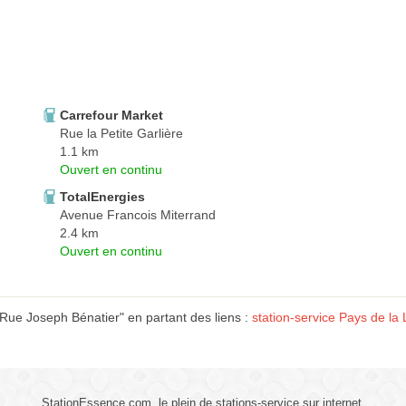
Carrefour Market
Rue la Petite Garlière
1.1 km
Ouvert en continu
TotalEnergies
Avenue Francois Miterrand
2.4 km
Ouvert en continu
e Joseph Bénatier" en partant des liens :
station-service Pays de la 
StationEssence.com, le plein de stations-service sur internet.