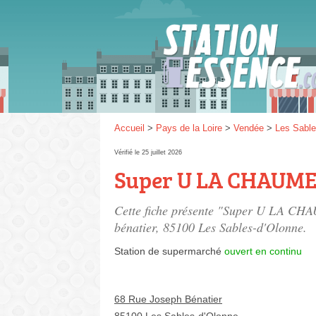
Gaz
SP 9
Accueil
>
Pays de la Loire
>
Vendée
>
Les Sable
Vérifié le 25 juillet 2026
Super U LA CHAUM
SP 9
Cette fiche présente "Super U LA CHA
bénatier
, 85100 Les Sables-d'Olonne.
Station de supermarché
ouvert en continu
68 Rue Joseph Bénatier