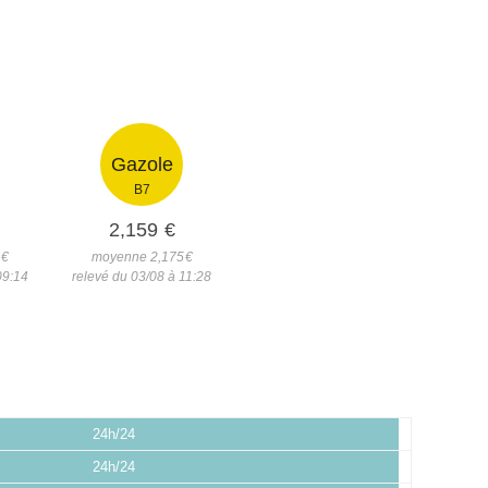
Gazole
B7
2,159
€
8
€
moyenne 2,175
€
09:14
relevé du 03/08 à 11:28
24h/24
24h/24