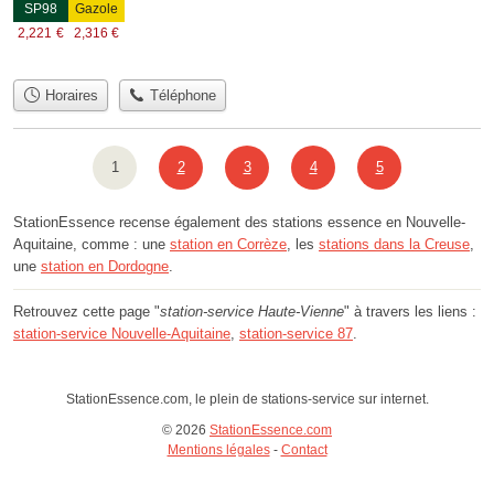
SP98
Gazole
2,221
€
2,316
€
Horaires
Téléphone
1
2
3
4
5
StationEssence recense également des stations essence en Nouvelle-
Aquitaine, comme : une
station en Corrèze
, les
stations dans la Creuse
,
une
station en Dordogne
.
Retrouvez cette page "
station-service Haute-Vienne
" à travers les liens :
station-service Nouvelle-Aquitaine
,
station-service 87
.
StationEssence.com, le plein de stations-service sur internet.
© 2026
StationEssence.com
Mentions légales
-
Contact