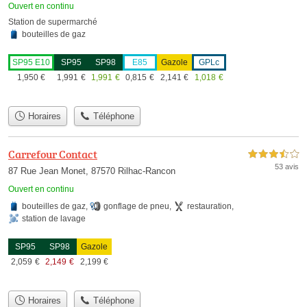
Ouvert en continu
Station de supermarché
bouteilles de gaz
SP95 E10
SP95
SP98
E85
Gazole
GPLc
1,950
€
1,991
€
1,991
€
0,815
€
2,141
€
1,018
€
Horaires
Téléphone
Carrefour Contact
3,5 étoiles sur 5
53 avis
87 Rue Jean Monet, 87570 Rilhac-Rancon
Ouvert en continu
bouteilles de gaz
,
gonflage de pneu
,
restauration
,
station de lavage
SP95
SP98
Gazole
2,059
€
2,149
€
2,199
€
Horaires
Téléphone