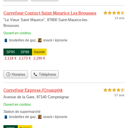
Carrefour Contact Saint Maurice Les Brousses
4,5 étoiles sur 5
14 avis
"Le Vieux Saint Maurice", 87800 Saint-Maurice-les-
Brousses
Ouvert en continu
bouteilles de gaz
,
snack / épicerie
SP95
SP98
Gazole
2,118
€
2,173
€
2,290
€
Horaires
Téléphone
Carrefour Express /Cramp08
4,5 étoiles sur 5
57 avis
Avenue de la Gare, 87140 Compreignac
Ouvert en continu
Station de supermarché
bouteilles de gaz
,
snack / épicerie