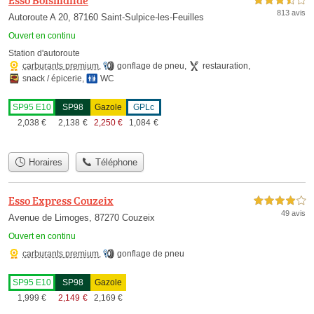
Esso Boismande
3,5 étoiles sur 5
813 avis
Autoroute A 20, 87160 Saint-Sulpice-les-Feuilles
Ouvert en continu
Station d'autoroute
carburants premium
,
gonflage de pneu
,
restauration
,
snack / épicerie
,
WC
SP95 E10
SP98
Gazole
GPLc
2,038
€
2,138
€
2,250
€
1,084
€
Horaires
Téléphone
Esso Express Couzeix
4,0 étoiles sur 5
49 avis
Avenue de Limoges, 87270 Couzeix
Ouvert en continu
carburants premium
,
gonflage de pneu
SP95 E10
SP98
Gazole
1,999
€
2,149
€
2,169
€