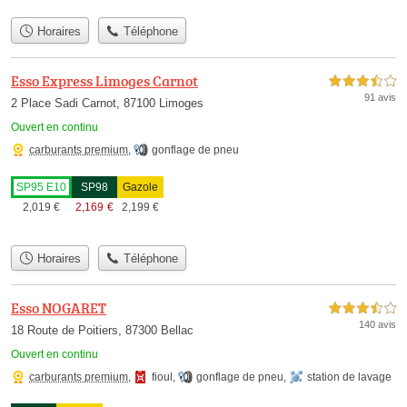
Horaires
Téléphone
Esso Express Limoges Carnot
3,5 étoiles sur 5
91 avis
2 Place Sadi Carnot, 87100 Limoges
Ouvert en continu
carburants premium
,
gonflage de pneu
SP95 E10
SP98
Gazole
2,019
€
2,169
€
2,199
€
Horaires
Téléphone
Esso NOGARET
3,5 étoiles sur 5
140 avis
18 Route de Poitiers, 87300 Bellac
Ouvert en continu
carburants premium
,
fioul
,
gonflage de pneu
,
station de lavage