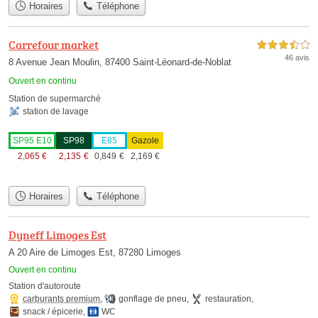
Horaires
Téléphone
Carrefour market
3,5 étoiles sur 5
46 avis
8 Avenue Jean Moulin, 87400 Saint-Léonard-de-Noblat
Ouvert en continu
Station de supermarché
station de lavage
SP95 E10
SP98
E85
Gazole
2,065
€
2,135
€
0,849
€
2,169
€
Horaires
Téléphone
Dyneff Limoges Est
A 20 Aire de Limoges Est, 87280 Limoges
Ouvert en continu
Station d'autoroute
carburants premium
,
gonflage de pneu
,
restauration
,
snack / épicerie
,
WC