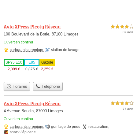
Avia XPress Picoty Réseau
4,0 étoiles sur 5
87 avis
100 Boulevard de la Borie, 87100 Limoges
Ouvert en continu
carburants premium
,
station de lavage
SP95 E10
E85
Gazole
2,099
€
0,875
€
2,259
€
Horaires
Téléphone
Avia XPress Picoty Réseau
4,0 étoiles sur 5
77 avis
4 Avenue Baudin, 87000 Limoges
Ouvert en continu
carburants premium
,
gonflage de pneu
,
restauration
,
snack / épicerie