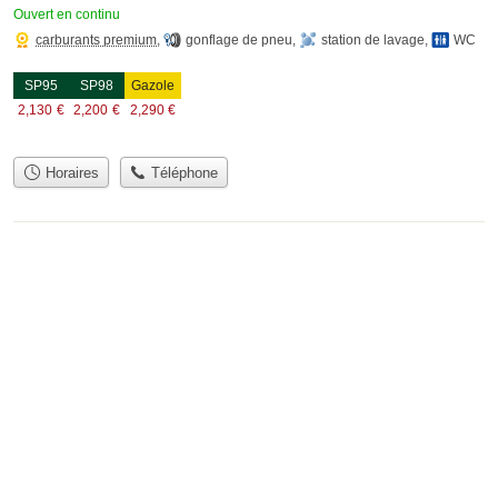
Ouvert en continu
carburants premium
,
gonflage de pneu
,
station de lavage
,
WC
SP95
SP98
Gazole
2,130
€
2,200
€
2,290
€
Horaires
Téléphone