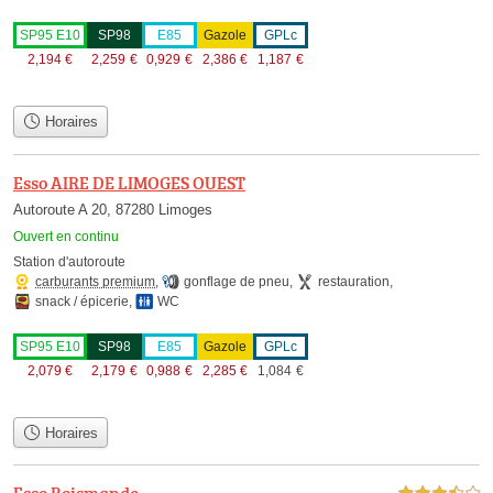
SP95 E10
SP98
E85
Gazole
GPLc
2,194
€
2,259
€
0,929
€
2,386
€
1,187
€
Horaires
Esso AIRE DE LIMOGES OUEST
Autoroute A 20, 87280 Limoges
Ouvert en continu
Station d'autoroute
carburants premium
,
gonflage de pneu
,
restauration
,
snack / épicerie
,
WC
SP95 E10
SP98
E85
Gazole
GPLc
2,079
€
2,179
€
0,988
€
2,285
€
1,084
€
Horaires