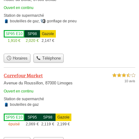
Ouvert en continu
Station de supermarché
bouteilles de gaz
,
gonflage de pneu
SP95 E10
SP98
Gazole
1,910
€
2,020
€
2,147
€
Horaires
Téléphone
Carrefour Market
3,5 étoiles sur 5
10 avis
Avenue du Roussillon, 87000 Limoges
Ouvert en continu
Station de supermarché
bouteilles de gaz
SP95 E10
SP95
SP98
Gazole
épuisé
2,069
€
2,119
€
2,199
€