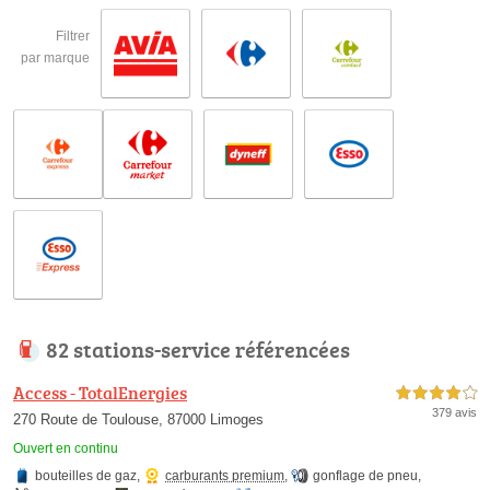
Filtrer
par marque
82 stations-service référencées
Access - TotalEnergies
4,0 étoiles sur 5
379 avis
270 Route de Toulouse, 87000 Limoges
Ouvert en continu
bouteilles de gaz
,
carburants premium
,
gonflage de pneu
,