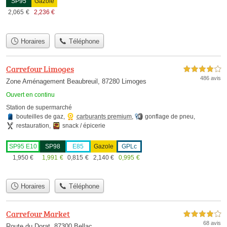
SP95
Gazole
2,065
€
2,236
€
Horaires
Téléphone
Carrefour Limoges
4,0 étoiles sur 5
486 avis
Zone Aménagement Beaubreuil, 87280 Limoges
Ouvert en continu
Station de supermarché
bouteilles de gaz
,
carburants premium
,
gonflage de pneu
,
restauration
,
snack / épicerie
SP95 E10
SP98
E85
Gazole
GPLc
1,950
€
1,991
€
0,815
€
2,140
€
0,995
€
Horaires
Téléphone
Carrefour Market
4,0 étoiles sur 5
68 avis
Route du Dorat, 87300 Bellac