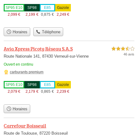
SP95 E10
SP98
E85
Gazole
2,099
€
2,199
€
0,875
€
2,249
€
Horaires
Téléphone
Avia Xpress Picoty Réseau S.A.S
3,5 étoiles sur 5
46 avis
Route Nationale 141, 87430 Verneuil-sur-Vienne
Ouvert en continu
carburants premium
SP95 E10
SP98
E85
Gazole
2,079
€
2,179
€
0,865
€
2,239
€
Horaires
Carrefour Boisseuil
Route de Toulouse, 87220 Boisseuil