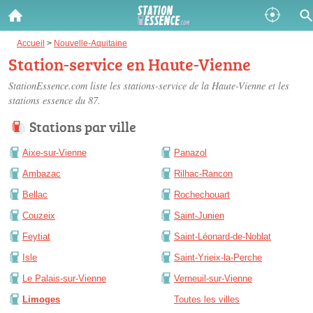
Gazole :
Accueil
>
Nouvelle-Aquitaine
Station-service en Haute-Vienne
Disponible
Épuisé
StationEssence.com liste les
stations-service de la Haute-Vienne
et les
stations essence du 87.
SP 98 :
Stations par ville
Disponible
Épuisé
Aixe-sur-Vienne
Panazol
SP 95 :
Ambazac
Rilhac-Rancon
Disponible
Épuisé
Bellac
Rochechouart
Couzeix
Saint-Junien
Feytiat
Saint-Léonard-de-Noblat
Isle
Saint-Yrieix-la-Perche
Fermer
Le Palais-sur-Vienne
Verneuil-sur-Vienne
Limoges
Toutes les villes