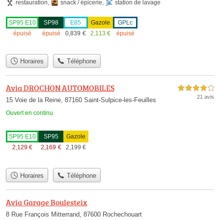
restauration
,
snack / épicerie
,
station de lavage
SP95 E10
SP98
E85
Gazole
GPLc
épuisé
épuisé
0,839
€
2,113
€
épuisé
Horaires
Téléphone
Avia DROCHON AUTOMOBILES
4,0 étoiles sur 5
21 avis
15 Voie de la Reine, 87160 Saint-Sulpice-les-Feuilles
Ouvert en continu
SP95 E10
SP95
Gazole
2,129
€
2,169
€
2,199
€
Horaires
Téléphone
Avia Garage Boulesteix
8 Rue François Mitterrand, 87600 Rochechouart