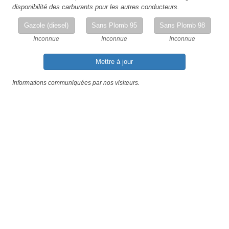
disponibilité des carburants pour les autres conducteurs.
Gazole (diesel)
Sans Plomb 95
Sans Plomb 98
Inconnue
Inconnue
Inconnue
Mettre à jour
Informations communiquées par nos visiteurs.