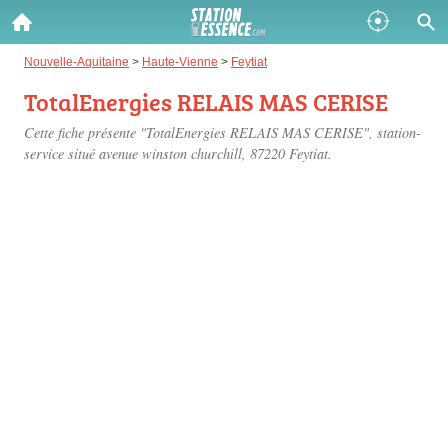
Gazole :
Nouvelle-Aquitaine
>
Haute-Vienne
>
Feytiat
TotalEnergies RELAIS MAS CERISE
Disponible
Épuisé
Cette fiche présente "TotalEnergies RELAIS MAS CERISE", station-
SP 98 :
service situé
avenue winston churchill
, 87220 Feytiat.
Disponible
Épuisé
SP 95 :
Disponible
Épuisé
Fermer