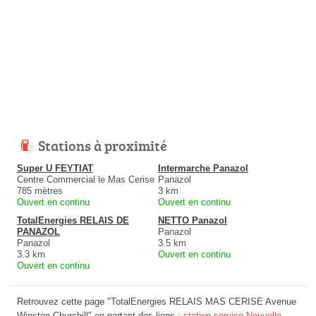
Stations à proximité
Super U FEYTIAT
Intermarche Panazol
Centre Commercial le Mas Cerise
Panazol
785 mètres
3 km
Ouvert en continu
Ouvert en continu
TotalEnergies RELAIS DE
NETTO Panazol
PANAZOL
Panazol
Panazol
3.5 km
3.3 km
Ouvert en continu
Ouvert en continu
Retrouvez cette page "TotalEnergies RELAIS MAS CERISE Avenue
Winston Churchill" en partant des liens :
station-service Nouvelle-