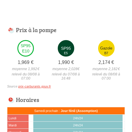
Prix à la pompe
SP95
SP95
Gazole
E10
E5
B7
1,969
€
1,990
€
2,174
€
moyenne 1,992
€
moyenne 2,028
€
moyenne 2,182
€
relevé du 08/08 à
relevé du 07/08 à
relevé du 08/08 à
07:00
16:48
07:00
Source
prix-carburants.gouv.fr
Horaires
Samedi prochain :
Jour férié (Assomption)
Lundi
24h/24
Mardi
24h/24