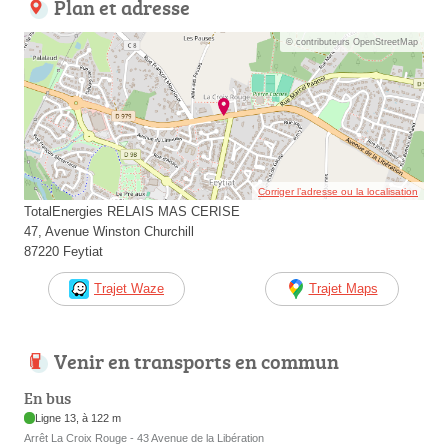
Plan et adresse
© contributeurs OpenStreetMap
Corriger l’adresse ou la localisation
TotalEnergies RELAIS MAS CERISE
47, Avenue Winston Churchill
87220 Feytiat
Trajet Waze
Trajet Maps
Venir en transports en commun
En bus
Ligne 13, à 122 m
Arrêt La Croix Rouge - 43 Avenue de la Libération