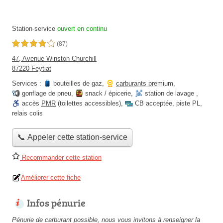
Station-service
ouvert en continu
4,0 étoiles sur 5
(87)
47, Avenue Winston Churchill
87220 Feytiat
Services :
bouteilles de gaz
,
carburants premium
,
gonflage de pneu
,
snack / épicerie
,
station de lavage
,
accès
PMR
(toilettes accessibles)
,
CB acceptée
,
piste PL
,
relais colis
📞 Appeler cette station-service
Recommander cette station
Améliorer cette fiche
Infos pénurie
Pénurie de carburant possible, nous vous invitons à renseigner la