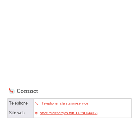
Contact
Téléphone
Téléphoner à la station-service
Site web
store.totalenergies.fr/fr_FR/NF044053