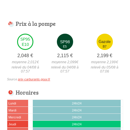
Prix à la pompe
SP95
SP98
Gazole
E10
E5
B7
2,048
€
2,115
€
2,199
€
moyenne 2,012
€
moyenne 2,099
€
moyenne 2,199
€
relevé du 04/08 à
relevé du 04/08 à
relevé du 05/08 à
07:57
07:57
07:06
Source
prix-carburants.gouv.fr
Horaires
Lundi
24h/24
Mardi
24h/24
Mercredi
24h/24
Jeudi
24h/24