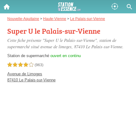
Gazole :
Nouvelle-Aquitaine
>
Haute-Vienne
>
Le Palais-sur-Vienne
Super U le Palais-sur-Vienne
Disponible
Épuisé
Cette fiche présente "Super U le Palais-sur-Vienne", station de
SP 98 :
supermarché situé
avenue de limoges
, 87410 Le Palais-sur-Vienne.
Disponible
Épuisé
Station de supermarché
ouvert en continu
4,0 étoiles sur 5
(963)
SP 95 :
Avenue de Limoges
Disponible
Épuisé
87410 Le Palais-sur-Vienne
Fermer