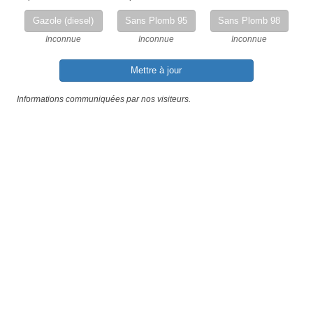
Gazole (diesel)
Sans Plomb 95
Sans Plomb 98
Inconnue
Inconnue
Inconnue
Mettre à jour
Informations communiquées par nos visiteurs.