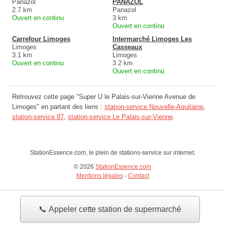
Panazol
PANAZOL
2.7 km
Panazol
Ouvert en continu
3 km
Ouvert en continu
Carrefour Limoges
Intermarché Limoges Les
Limoges
Casseaux
3.1 km
Limoges
Ouvert en continu
3.2 km
Ouvert en continu
Retrouvez cette page "Super U le Palais-sur-Vienne Avenue de
Limoges" en partant des liens :
station-service Nouvelle-Aquitaine
,
station-service 87
,
station-service Le Palais-sur-Vienne
.
StationEssence.com, le plein de stations-service sur internet.
© 2026
StationEssence.com
Mentions légales
-
Contact
📞 Appeler cette station de supermarché