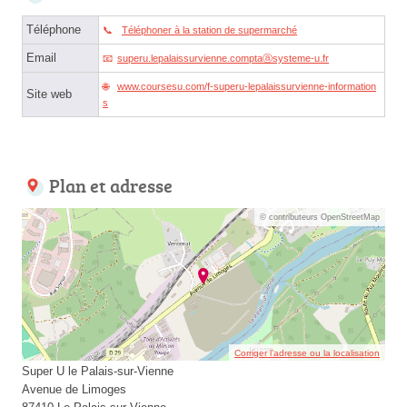
Téléphone
Téléphoner à la station de supermarché
Email
superu.lepalaissurvienne.comptaⓐsysteme-u.fr
www.coursesu.com/f-superu-lepalaissurvienne-information
Site web
s
Plan et adresse
© contributeurs OpenStreetMap
Corriger l’adresse ou la localisation
Super U le Palais-sur-Vienne
Avenue de Limoges