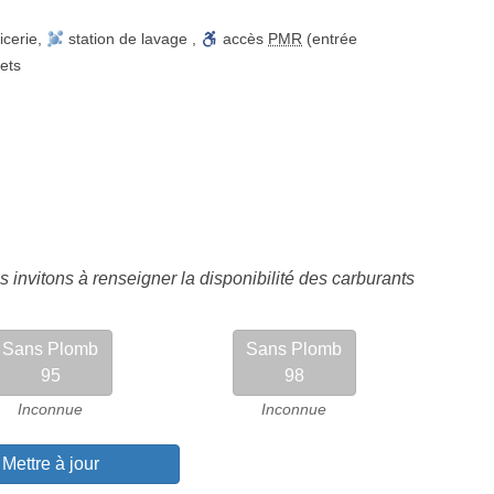
icerie
,
station de lavage
,
accès
PMR
(entrée
lets
 invitons à renseigner la disponibilité des carburants
Sans Plomb
Sans Plomb
95
98
Inconnue
Inconnue
Mettre à jour