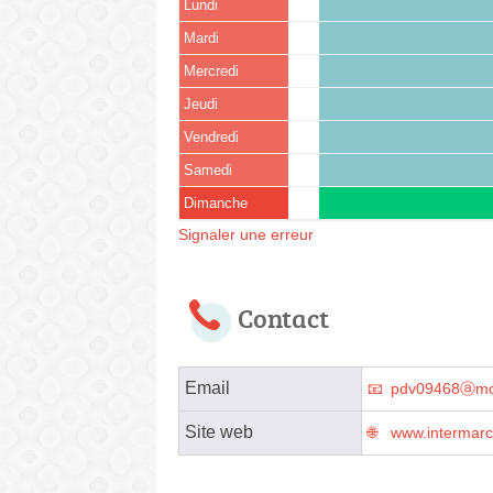
Lundi
Mardi
Mercredi
Jeudi
Vendredi
Samedi
Dimanche
Signaler une erreur
Contact
Email
pdv09468ⓐmo
Site web
www.intermar