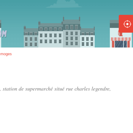
ole :
Disponible
Épuisé
8 :
imoges
Disponible
Épuisé
5 :
, station de supermarché situé
rue charles legendre
,
Disponible
Épuisé
Fe