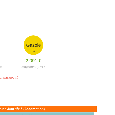
Gazole
B7
2,091
€
8
€
moyenne 2,184
€
urants.gouv.fr
ain :
Jour férié (Assomption)