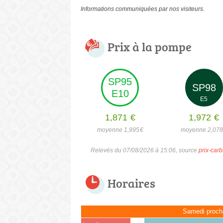
Informations communiquées par nos visiteurs.
Prix à la pompe
SP95
SP98
E10
E5
1,871
€
1,972
€
moyenne 1,995
€
moyenne 2,07
Relevés du 07/08/2026 à 15:06, source
prix-carb
Horaires
Samedi proch