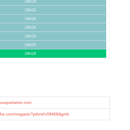
24h/24
24h/24
24h/24
24h/24
24h/24
24h/24
24h/24
usquetaires.com
che.com/magasin?pdvref=09468&gmb