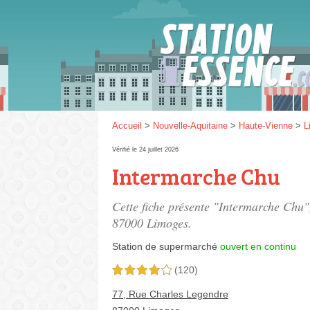
Gaz
SP 9
Accueil
>
Nouvelle-Aquitaine
>
Haute-Vienne
>
L
Vérifié le 24 juillet 2026
Intermarche Chu
SP 9
Cette fiche présente "Intermarche Chu"
87000 Limoges.
Station de supermarché
ouvert en continu
(120)
4,0 étoiles sur 5
77, Rue Charles Legendre