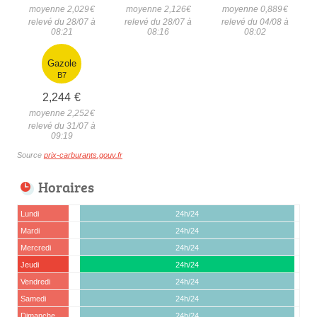
moyenne 2,029
€
moyenne 2,126
€
moyenne 0,889
€
relevé du 28/07 à
relevé du 28/07 à
relevé du 04/08 à
08:21
08:16
08:02
Gazole
B7
2,244
€
moyenne 2,252
€
relevé du 31/07 à
09:19
Source
prix-carburants.gouv.fr
Horaires
Lundi
24h/24
Mardi
24h/24
Mercredi
24h/24
Jeudi
24h/24
Vendredi
24h/24
Samedi
24h/24
Dimanche
24h/24