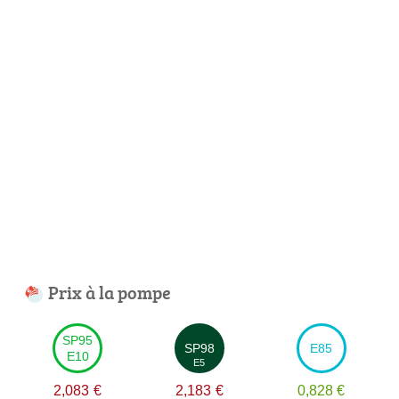
Prix à la pompe
SP95
SP98
E85
E10
E5
2,083
€
2,183
€
0,828
€