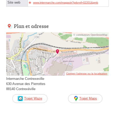
Site web
www.intermarche.com/magasin?pdvref=02201&gmb
Plan et adresse
© contributeurs OpenStreetMap
Corriger l’adresse ou la localisation
Intermarche Contrexeville
630 Avenue des Pierrottes
88140 Contrexéville
Trajet Waze
Trajet Maps