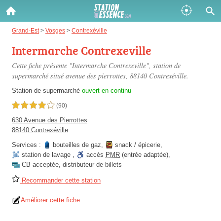
Gazole :
Grand-Est
>
Vosges
>
Contrexéville
Intermarche Contrexeville
Disponible
Épuisé
Cette fiche présente "Intermarche Contrexeville", station de
SP 98 :
supermarché situé
avenue des pierrottes
, 88140 Contrexéville.
Disponible
Épuisé
Station de supermarché
ouvert en continu
4,0 étoiles sur 5
(90)
SP 95 :
630 Avenue des Pierrottes
Disponible
Épuisé
88140 Contrexéville
Services :
bouteilles de gaz
,
snack / épicerie
,
station de lavage
,
accès
PMR
(entrée adaptée)
,
CB acceptée
,
distributeur de billets
Recommander cette station
Fermer
Améliorer cette fiche