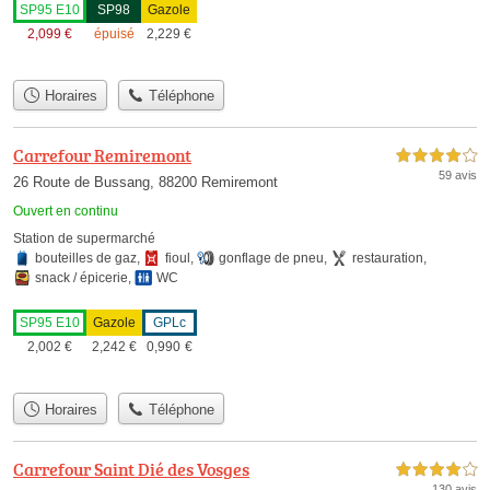
SP95 E10
SP98
Gazole
2,099
€
épuisé
2,229
€
Horaires
Téléphone
Carrefour Remiremont
4,0 étoiles sur 5
59 avis
26 Route de Bussang, 88200 Remiremont
Ouvert en continu
Station de supermarché
bouteilles de gaz
,
fioul
,
gonflage de pneu
,
restauration
,
snack / épicerie
,
WC
SP95 E10
Gazole
GPLc
2,002
€
2,242
€
0,990
€
Horaires
Téléphone
Carrefour Saint Dié des Vosges
4,0 étoiles sur 5
130 avis