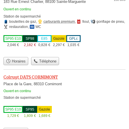
183 Rue Ernest Charlier, 88100 Sainte-Marguerite
Ouvert en continu
Station de supermarché
bouteilles de gaz
,
carburants premium
,
fioul
,
gonflage de pneu
,
restauration
,
WC
SP95 E10
SP98
E85
Gazole
GPLc
2,046
€
2,182
€
0,828
€
2,297
€
1,035
€
Horaires
Téléphone
Colruyt DATS CORNIMONT
Place de la Gare, 88310 Cornimont
Ouvert en continu
Station de supermarché
SP95 E10
SP95
Gazole
1,729
€
1,809
€
1,689
€