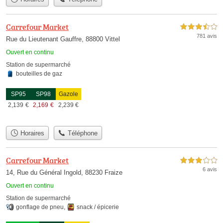
Carrefour Market
3,5 étoiles sur 5
781 avis
Rue du Lieutenant Gauffre, 88800 Vittel
Ouvert en continu
Station de supermarché
bouteilles de gaz
SP95
SP98
Gazole
2,139
€
2,169
€
2,239
€
Horaires
Téléphone
Carrefour Market
3,0 étoiles sur 5
6 avis
14, Rue du Général Ingold, 88230 Fraize
Ouvert en continu
Station de supermarché
gonflage de pneu
,
snack / épicerie