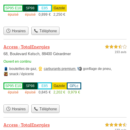
SP95 E10
SP98
E85
Gazole
épuisé
épuisé
0,899
€
2,250
€
Horaires
Téléphone
Access - TotalEnergies
3,5 étoiles sur 5
193 avis
68, Boulevard Kelsch, 88400 Gérardmer
Ouvert en continu
bouteilles de gaz
,
carburants premium
,
gonflage de pneu
,
snack / épicerie
SP95 E10
SP98
E85
Gazole
GPLc
épuisé
épuisé
0,845
€
2,202
€
0,979
€
Horaires
Téléphone
Access - TotalEnergies
4,5 étoiles sur 5
133 avis