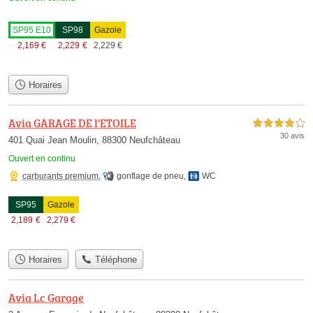
SP95 E10
SP98
Gazole
2,169
€
2,229
€
2,229
€
Horaires
Avia GARAGE DE l'ETOILE
4,0 étoiles sur 5
30 avis
401 Quai Jean Moulin, 88300 Neufchâteau
Ouvert en continu
carburants premium
,
gonflage de pneu
,
WC
SP95
Gazole
2,189
€
2,279
€
Horaires
Téléphone
Avia Lc Garage