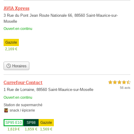
AVIA Xpress
3 Rue du Pont Jean Route Nationale 66, 88560 Saint-Maurice-sur-
Moselle
Ouvert en continu
Gazole
2,169
€
Horaires
Carrefour Contact
4,5 étoiles sur 5
56 avis
1 Rue de Lorraine, 88560 Saint-Maurice-sur-Moselle
Ouvert en continu
Station de supermarché
snack / épicerie
SP95 E10
SP98
Gazole
1,619
€
1,659
€
1,569
€