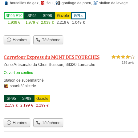
bouteilles de gaz
,
fioul
,
gonflage de pneu
,
station de lavage
SP95 E10
SP95
SP98
Gazole
GPLc
1,939
€
1,979
€
2,039
€
2,219
€
1,049
€
Horaires
Téléphone
Carrefour Express du MONT DES FOURCHES
4,0 étoiles sur 5
139 avis
Zone Artisanale du Cheri Buisson, 88320 Lamarche
Ouvert en continu
Station de supermarché
snack / épicerie
SP95
SP98
Gazole
2,159
€
2,199
€
2,299
€
Horaires
Téléphone