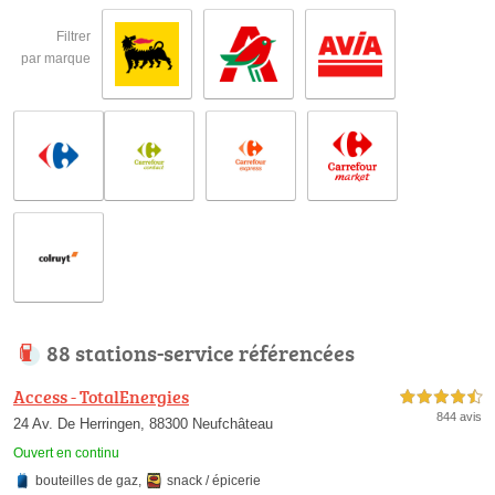
Filtrer
par marque
88 stations-service référencées
Access - TotalEnergies
4,5 étoiles sur 5
844 avis
24 Av. De Herringen, 88300 Neufchâteau
Ouvert en continu
bouteilles de gaz
,
snack / épicerie