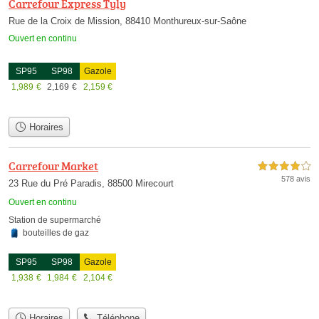
Carrefour Express Tyly
Rue de la Croix de Mission, 88410 Monthureux-sur-Saône
Ouvert en continu
SP95
SP98
Gazole
1,989
€
2,169
€
2,159
€
Horaires
Carrefour Market
4,0 étoiles sur 5
578 avis
23 Rue du Pré Paradis, 88500 Mirecourt
Ouvert en continu
Station de supermarché
bouteilles de gaz
SP95
SP98
Gazole
1,938
€
1,984
€
2,104
€
Horaires
Téléphone