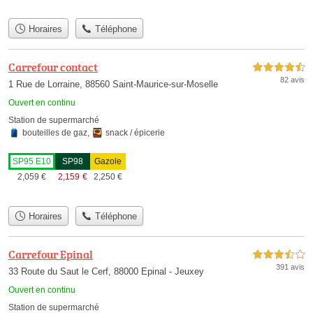
Horaires
Téléphone
Carrefour contact
4,5 étoiles sur 5
82 avis
1 Rue de Lorraine, 88560 Saint-Maurice-sur-Moselle
Ouvert en continu
Station de supermarché
bouteilles de gaz
,
snack / épicerie
SP95 E10
SP98
Gazole
2,059
€
2,159
€
2,250
€
Horaires
Téléphone
Carrefour Epinal
3,5 étoiles sur 5
391 avis
33 Route du Saut le Cerf, 88000 Epinal - Jeuxey
Ouvert en continu
Station de supermarché