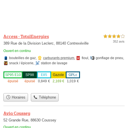
Access - TotalEnergies
4,0 étoiles sur 5
352 avis
389 Rue de la Division Leclerc, 88140 Contrexéville
Ouvert en continu
bouteilles de gaz
,
carburants premium
,
fioul
,
gonflage de pneu
,
snack / épicerie
,
station de lavage
SP95 E10
SP98
E85
Gazole
GPLc
épuisé
épuisé
0,849
€
2,169
€
1,019
€
Horaires
Téléphone
Avia Coussey
52 Grande Rue, 88630 Coussey
Ouvert en continu