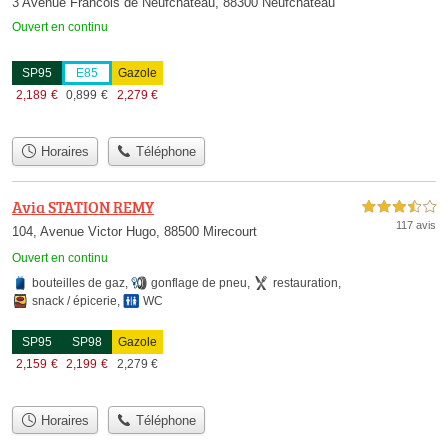
3 Avenue Francois de Neufchâteau, 88300 Neufchâteau
Ouvert en continu
SP95
E85
Gazole
2,189
€
0,899
€
2,279
€
Horaires
Téléphone
Avia STATION REMY
3,5 étoiles sur 5
117 avis
104, Avenue Victor Hugo, 88500 Mirecourt
Ouvert en continu
bouteilles de gaz
,
gonflage de pneu
,
restauration
,
snack / épicerie
,
WC
SP95
SP98
Gazole
2,159
€
2,199
€
2,279
€
Horaires
Téléphone