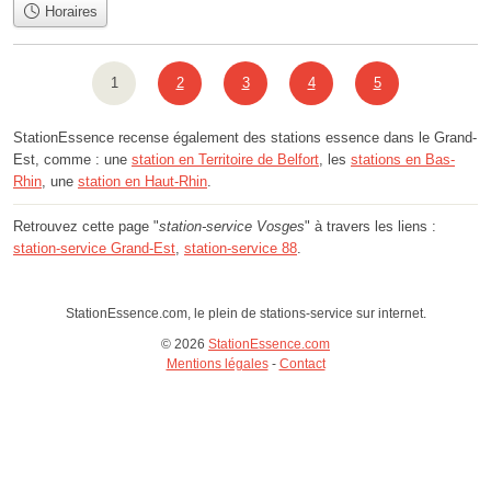
Horaires
1
2
3
4
5
StationEssence recense également des stations essence dans le Grand-
Est, comme : une
station en Territoire de Belfort
, les
stations en Bas-
Rhin
, une
station en Haut-Rhin
.
Retrouvez cette page "
station-service Vosges
" à travers les liens :
station-service Grand-Est
,
station-service 88
.
StationEssence.com, le plein de stations-service sur internet.
© 2026
StationEssence.com
Mentions légales
-
Contact