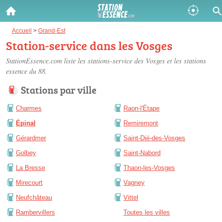
Gazole :
Accueil
>
Grand-Est
Station-service dans les Vosges
Disponible
Épuisé
StationEssence.com liste les
stations-service des Vosges
et les stations
essence du 88.
SP 98 :
Stations par ville
Disponible
Épuisé
Charmes
Raon-l'Étape
SP 95 :
Épinal
Remiremont
Disponible
Épuisé
Gérardmer
Saint-Dié-des-Vosges
Golbey
Saint-Nabord
La Bresse
Thaon-les-Vosges
Mirecourt
Vagney
Fermer
Neufchâteau
Vittel
Rambervillers
Toutes les villes