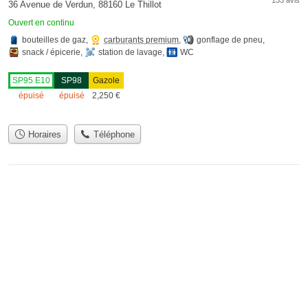
36 Avenue de Verdun, 88160 Le Thillot
Ouvert en continu
bouteilles de gaz
,
carburants premium
,
gonflage de pneu
,
snack / épicerie
,
station de lavage
,
WC
SP95 E10
SP98
Gazole
épuisé
épuisé
2,250
€
Horaires
Téléphone