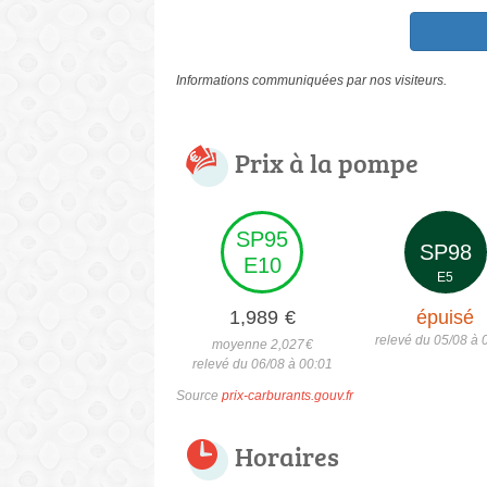
Informations communiquées par nos visiteurs.
Prix à la pompe
SP95
SP98
E10
E5
1,989
€
épuisé
relevé du 05/08 à 
moyenne 2,027
€
relevé du 06/08 à 00:01
Source
prix-carburants.gouv.fr
Horaires