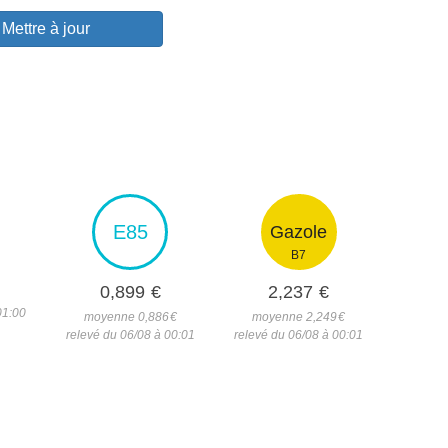
Mettre à jour
E85
Gazole
B7
0,899
€
2,237
€
01:00
moyenne 0,886
€
moyenne 2,249
€
relevé du 06/08 à 00:01
relevé du 06/08 à 00:01