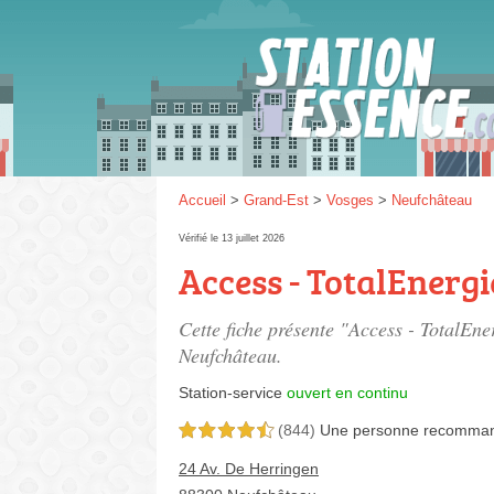
Gaz
SP 9
Accueil
>
Grand-Est
>
Vosges
>
Neufchâteau
Vérifié le 13 juillet 2026
Access - TotalEnergi
SP 9
Cette fiche présente "Access - TotalEne
Neufchâteau.
Station-service
ouvert en continu
(844)
Une personne
recomma
4,5 étoiles sur 5
24 Av. De Herringen