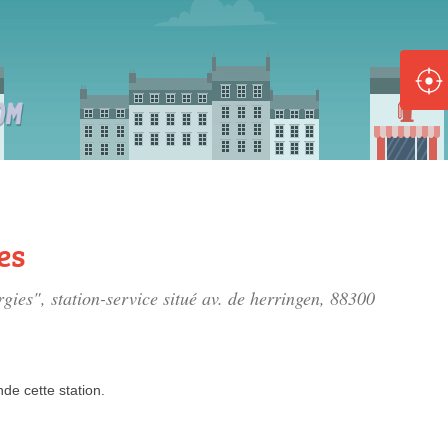
ole :
Disponible
Épuisé
8 :
Disponible
Épuisé
es
5 :
rgies", station-service situé
av. de herringen
, 88300
Disponible
Épuisé
nde
cette station.
Fe