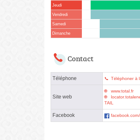
Jeudi
Vendredi
Samedi
Dimanche
Contact
Téléphone
Téléphoner à l
www.total.fr
Site web
locator.tota
TAIL
Facebook
facebook.com/