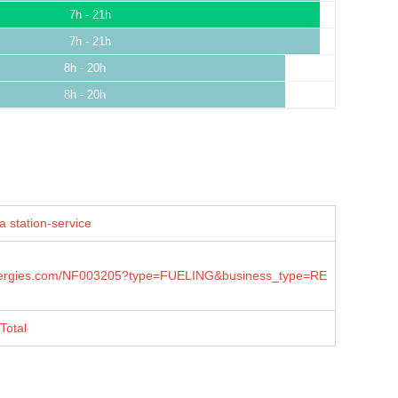
7h - 21h
7h - 21h
8h - 20h
8h - 20h
a station-service
lenergies.com/NF003205?type=FUELING&business_type=RE
Total