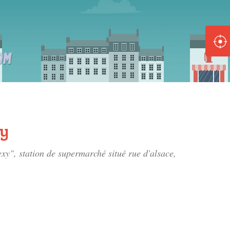
ole :
Disponible
Épuisé
8 :
Disponible
Épuisé
xy
5 :
exy", station de supermarché situé
rue d'alsace
,
Disponible
Épuisé
Fe