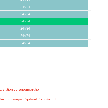
24h/24
24h/24
24h/24
24h/24
24h/24
24h/24
la station de supermarché
che.com/magasin?pdvref=12587&gmb