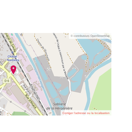
© contributeurs OpenStreetMap
Corriger l’adresse ou la localisation