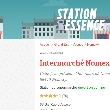
Gaz
SP 9
Accueil
>
Grand-Est
>
Vosges
>
Nomexy
Vérifié le 19 juillet 2026
Intermarché Nome
SP 9
Cette fiche présente "Intermarché Nom
88440 Nomexy.
Station de supermarché
ouvert en continu
(76)
4,0 étoiles sur 5
68 Bis Rue d'Alsace