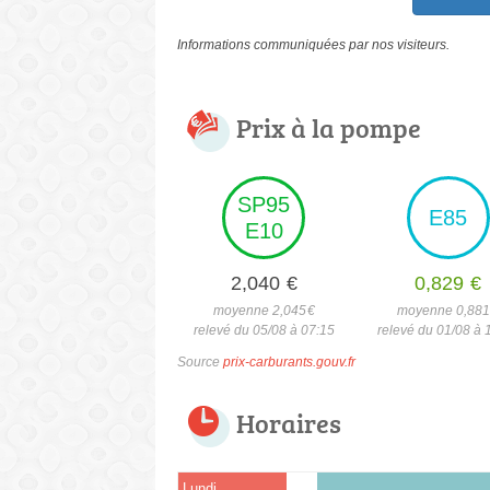
Informations communiquées par nos visiteurs.
Prix à la pompe
SP95
E85
E10
2,040
€
0,829
€
moyenne 2,045
€
moyenne 0,88
relevé du 05/08 à 07:15
relevé du 01/08 à 
Source
prix-carburants.gouv.fr
Horaires
Lundi