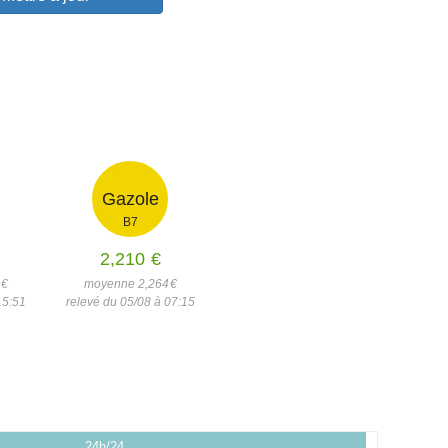
Gazole
B7
2,210
€
1
€
moyenne 2,264
€
15:51
relevé du 05/08 à 07:15
24h/24