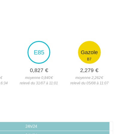
E85
Gazole
B7
0,827
€
2,279
€
3
€
moyenne 0,840
€
moyenne 2,262
€
16:34
relevé du 31/07 à 11:01
relevé du 05/08 à 11:07
24h/24