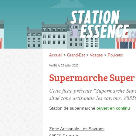
Gaz
SP 9
Accueil
>
Grand-Est
>
Vosges
>
Pouxeux
Vérifié le 25 juillet 2026
Supermarche Super U
SP 9
Cette fiche présente "Supermarche Supe
situé
zone artisanale les savrons
, 8855
Station de supermarché
ouvert en continu
Zone Artisanale Les Savrons