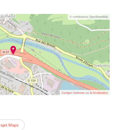
© contributeurs OpenStreetMap
Corriger l’adresse ou la localisation
rajet Maps