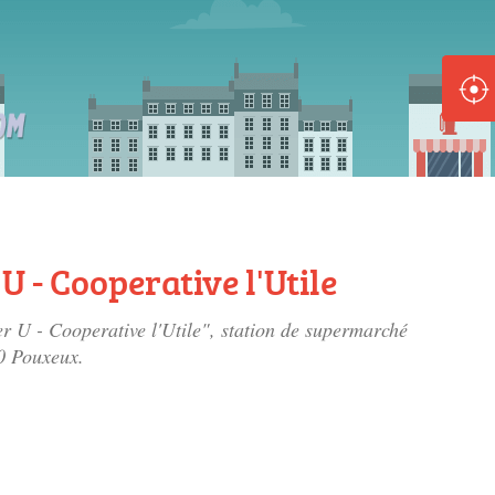
ole :
Disponible
Épuisé
8 :
Disponible
Épuisé
 - Cooperative l'Utile
5 :
r U - Cooperative l'Utile", station de supermarché
Disponible
Épuisé
0 Pouxeux.
Fe