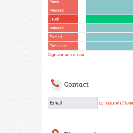
Mardi
Mercredi
Jeudi
Vendredi
Samedi
Dimanche
Signaler une erreur
Contact
Email
sas.ronalⓐwan