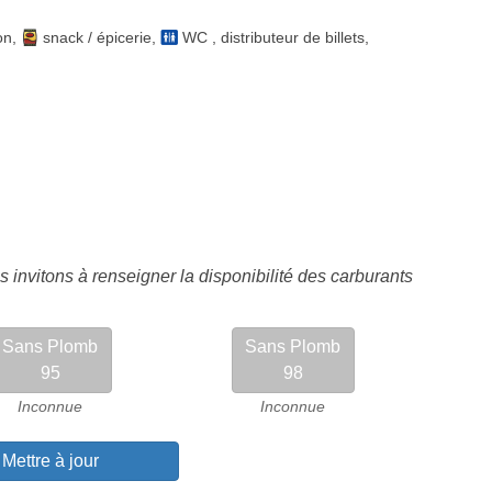
on
,
snack / épicerie
,
WC
,
distributeur de billets
,
 invitons à renseigner la disponibilité des carburants
Sans Plomb
Sans Plomb
95
98
Inconnue
Inconnue
Mettre à jour