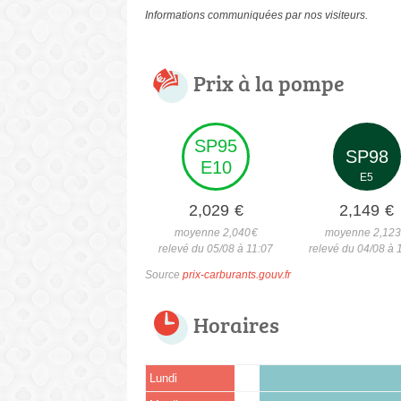
Informations communiquées par nos visiteurs.
Prix à la pompe
SP95
SP98
E10
E5
2,029
€
2,149
€
moyenne 2,040
€
moyenne 2,12
relevé du 05/08 à 11:07
relevé du 04/08 à 
Source
prix-carburants.gouv.fr
Horaires
Lundi