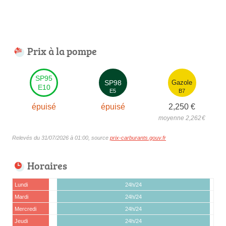
Prix à la pompe
SP95
SP98
Gazole
E10
E5
B7
épuisé
épuisé
2,250
€
moyenne 2,262
€
Relevés du 31/07/2026 à 01:00, source
prix-carburants.gouv.fr
Horaires
Lundi
24h/24
Mardi
24h/24
Mercredi
24h/24
Jeudi
24h/24