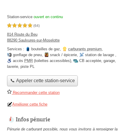
Station-service
ouvert en continu
5,0 étoiles sur 5
(64)
814 Route du Beu
88290 Saulxures-sur-Moselotte
Services :
bouteilles de gaz
,
carburants premium
,
gonflage de pneu
,
snack / épicerie
,
station de lavage
,
accès
PMR
(toilettes accessibles)
,
CB acceptée
,
garage
,
laverie
,
piste PL
📞 Appeler cette station-service
Recommander cette station
Améliorer cette fiche
Infos pénurie
Pénurie de carburant possible, nous vous invitons à renseigner la