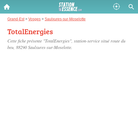
Gazole :
Grand-Est
>
Vosges
>
Saulxures-sur-Moselotte
TotalEnergies
Disponible
Épuisé
Cette fiche présente "TotalEnergies", station-service situé
route du
SP 98 :
beu
, 88290 Saulxures-sur-Moselotte.
Disponible
Épuisé
SP 95 :
Disponible
Épuisé
Fermer