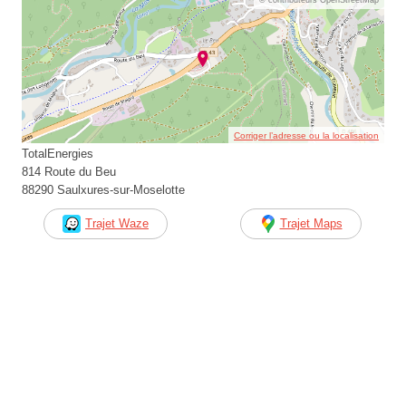
Corriger l’adresse ou la localisation
TotalEnergies
814 Route du Beu
88290 Saulxures-sur-Moselotte
Trajet Waze
Trajet Maps