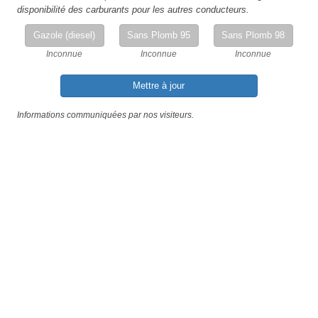
disponibilité des carburants pour les autres conducteurs.
Gazole (diesel)
Sans Plomb 95
Sans Plomb 98
Inconnue
Inconnue
Inconnue
Mettre à jour
Informations communiquées par nos visiteurs.