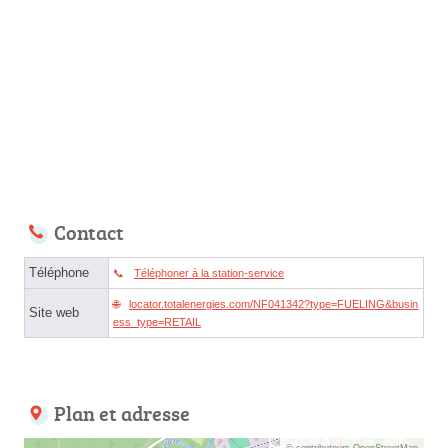
Contact
Téléphone
Téléphoner à la station-service
locator.totalenergies.com/NF041342?type=FUELING&busin
Site web
ess_type=RETAIL
Plan et adresse
© contributeurs OpenStreetMap