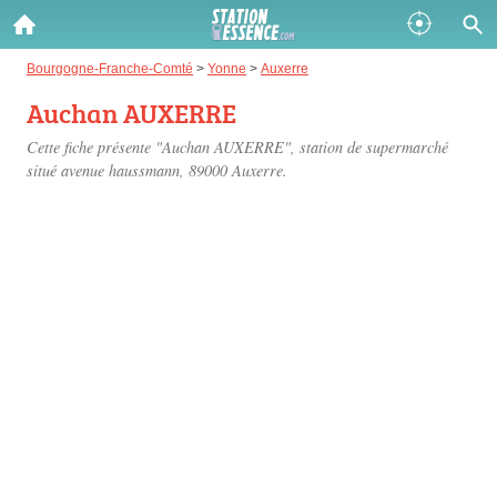
Gazole :
Bourgogne-Franche-Comté
>
Yonne
>
Auxerre
Auchan AUXERRE
Disponible
Épuisé
Cette fiche présente "Auchan AUXERRE", station de supermarché
SP 98 :
situé
avenue haussmann
, 89000 Auxerre.
Disponible
Épuisé
SP 95 :
Disponible
Épuisé
Fermer