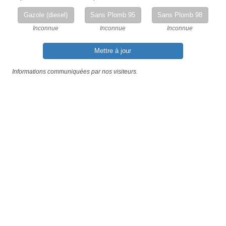
Gazole (diesel)
Sans Plomb 95
Sans Plomb 98
Inconnue
Inconnue
Inconnue
Mettre à jour
Informations communiquées par nos visiteurs.