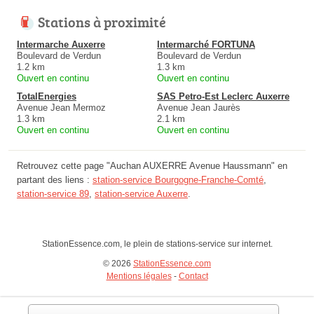
Stations à proximité
Intermarche Auxerre
Intermarché FORTUNA
Boulevard de Verdun
Boulevard de Verdun
1.2 km
1.3 km
Ouvert en continu
Ouvert en continu
TotalEnergies
SAS Petro-Est Leclerc Auxerre
Avenue Jean Mermoz
Avenue Jean Jaurès
1.3 km
2.1 km
Ouvert en continu
Ouvert en continu
Retrouvez cette page "Auchan AUXERRE Avenue Haussmann" en
partant des liens :
station-service Bourgogne-Franche-Comté
,
station-service 89
,
station-service Auxerre
.
StationEssence.com, le plein de stations-service sur internet.
© 2026
StationEssence.com
Mentions légales
-
Contact