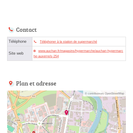
Contact
Téléphone
Téléphoner à la station de supermarché
www.auchan.fr/magasins/hypermarche/auchan-hypermarc
Site web
he-auxerre/s-254
Plan et adresse
© contributeurs OpenStreetMap