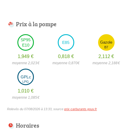
Prix à la pompe
SP95
E85
Gazole
E10
B7
1,949
€
0,818
€
2,112
€
moyenne 2,023
€
moyenne 0,870
€
moyenne 2,188
€
GPLc
LPG
1,010
€
moyenne 1,085
€
Relevés du 07/08/2026 à 13:33, source
prix-carburants.gouv.fr
Horaires